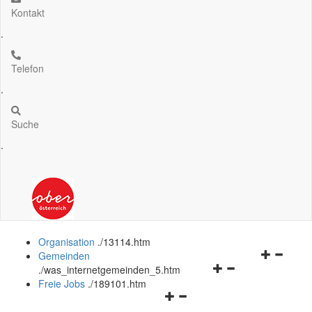
Kontakt
.
Telefon
.
Suche
.
Organisation
.
/13114.htm
Navigation
Gemeinden
Navigationsmenü
öffnen
.
/was_internetgemeinden_5.htm
öffnen
und
Freie Jobs
.
/189101.htm
Navigationsmenü
und
schließen
öffnen
schließen