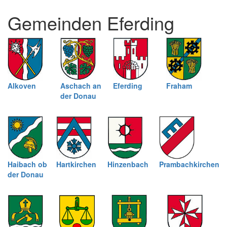
und
Gemeinden Eferding
schließen
Alkoven
Aschach an
Eferding
Fraham
der Donau
Haibach ob
Hartkirchen
Hinzenbach
Prambachkirchen
der Donau