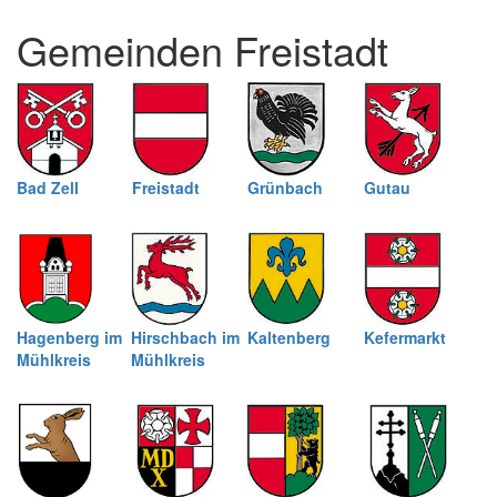
und
Gemeinden Freistadt
schließen
Bad Zell
Freistadt
Grünbach
Gutau
Hagenberg im
Hirschbach im
Kaltenberg
Kefermarkt
Mühlkreis
Mühlkreis