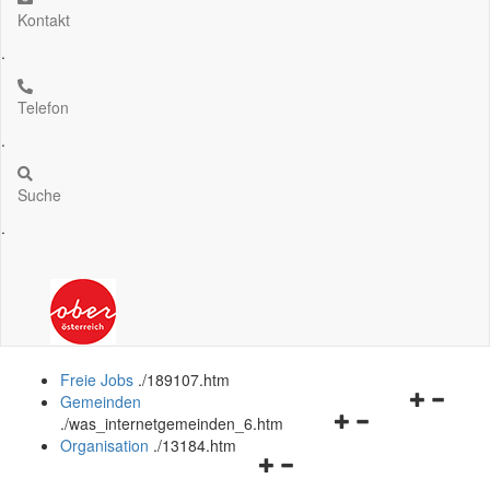
Kontakt
.
Telefon
.
Suche
.
Freie Jobs
.
/189107.htm
Navigation
Gemeinden
Navigationsmenü
öffnen
.
/was_internetgemeinden_6.htm
öffnen
und
Organisation
.
/13184.htm
Navigationsmenü
und
schließen
öffnen
schließen