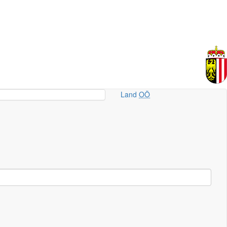
Land
OÖ