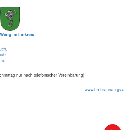
Weng im Innkreis
uch
.
hutz
.
um
.
hmittag nur nach telefonischer Vereinbarung)
www.bh-braunau.gv.at