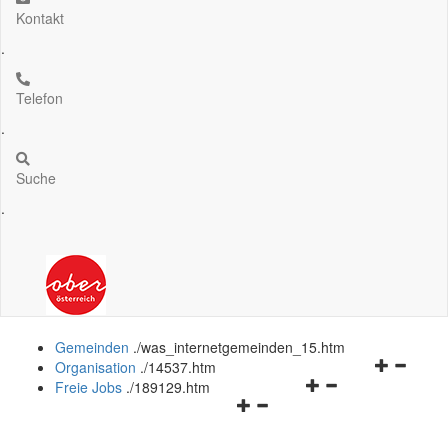
Kontakt
.
Telefon
.
Suche
.
Gemeinden
.
/was_internetgemeinden_15.htm
Navigation
Organisation
.
/14537.htm
Navigationsmenü
öffnen
Freie Jobs
.
/189129.htm
Navigationsmenü
öffnen
und
öffnen
und
schließen
und
schließen