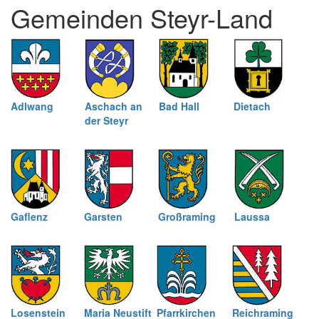
Gemeinden Steyr-Land
schließen
Adlwang
Aschach an
Bad Hall
Dietach
der Steyr
Gaflenz
Garsten
Großraming
Laussa
Losenstein
Maria Neustift
Pfarrkirchen
Reichraming