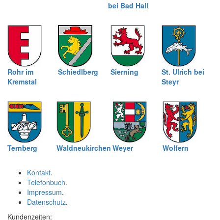
bei Bad Hall
Rohr im
Schiedlberg
Sierning
St. Ulrich bei
Kremstal
Steyr
Ternberg
Waldneukirchen
Weyer
Wolfern
Kontakt
.
Telefonbuch
.
Impressum
.
Datenschutz
.
Kundenzeiten: