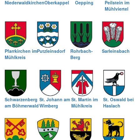
Niederwaldkirchen
Oberkappel
Oepping
Peilstein im
Mühlviertel
Pfarrkirchen im
Putzleinsdorf
Rohrbach-
Sarleinsbach
Mühlkreis
Berg
Schwarzenberg
St. Johann am
St. Martin im
St. Oswald bei
am Böhmerwald
Wimberg
Mühlkreis
Haslach