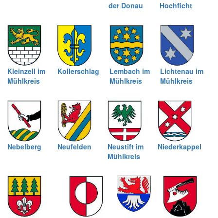
der Donau
Hochficht
Kleinzell im
Kollerschlag
Lembach im
Lichtenau im
Mühlkreis
Mühlkreis
Mühlkreis
Nebelberg
Neufelden
Neustift im
Niederkappel
Mühlkreis