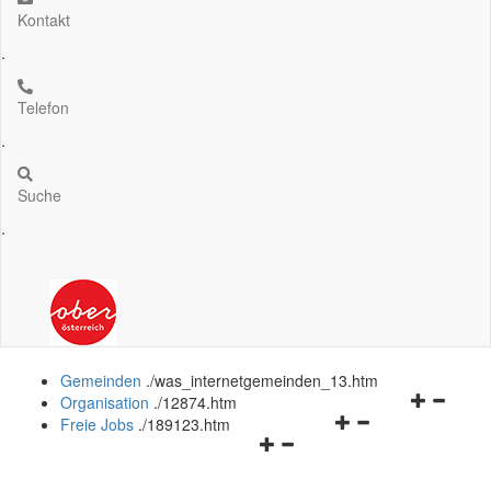
Kontakt
.
Telefon
.
Suche
.
Gemeinden
.
/was_internetgemeinden_13.htm
Navigation
Organisation
.
/12874.htm
Navigationsmenü
öffnen
Freie Jobs
.
/189123.htm
Navigationsmenü
öffnen
und
öffnen
und
schließen
und
schließen