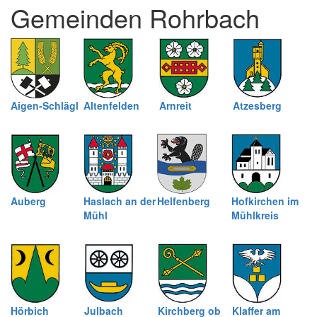
Gemeinden Rohrbach
schließen
Aigen-Schlägl
Altenfelden
Arnreit
Atzesberg
Auberg
Haslach an der
Helfenberg
Hofkirchen im
Mühl
Mühlkreis
Hörbich
Julbach
Kirchberg ob
Klaffer am