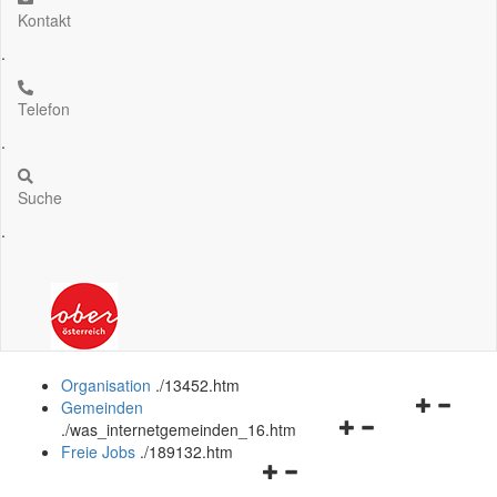
Kontakt
.
Telefon
.
Suche
.
Organisation
.
/13452.htm
Navigation
Gemeinden
Navigationsmenü
öffnen
.
/was_internetgemeinden_16.htm
öffnen
und
Freie Jobs
.
/189132.htm
Navigationsmenü
und
schließen
öffnen
schließen