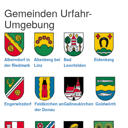
und
Gemeinden Urfahr-
schließen
Umgebung
Alberndorf in
Altenberg bei
Bad
Eidenberg
der Riedmark
Linz
Leonfelden
Engerwitzdorf
Feldkirchen an
Gallneukirchen
Goldwörth
der Donau