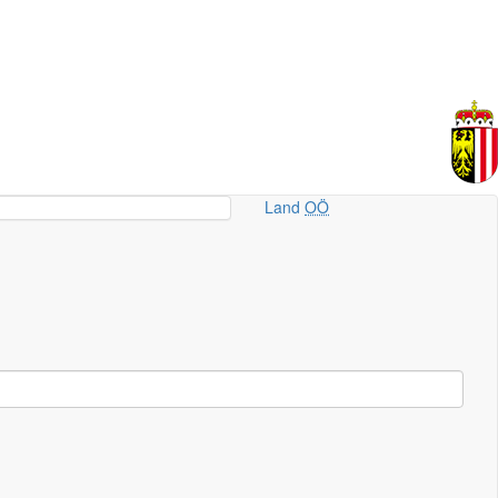
Land
OÖ