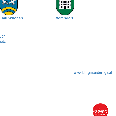
Traunkirchen
Vorchdorf
uch
.
hutz
.
um
.
www.bh-gmunden.gv.at