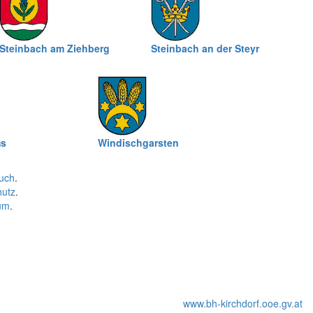
Steinbach am Ziehberg
Steinbach an der Steyr
ms
Windischgarsten
uch
.
hutz
.
um
.
www.bh-kirchdorf.ooe.gv.at