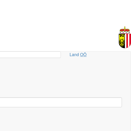
Land
OÖ