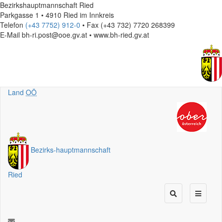
Bezirkshauptmannschaft Ried
Parkgasse 1 • 4910 Ried im Innkreis
Telefon
(+43 7752) 912-0
• Fax (+43 732) 7720 268399
E-Mail
bh-ri.post@ooe.gv.at • www.bh-ried.gv.at
Land
OÖ
Bezirks
-
hauptmannschaft
Ried