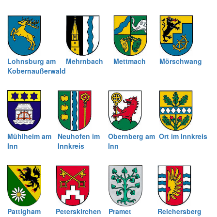
Lohnsburg am
Mehrnbach
Mettmach
Mörschwang
Kobernaußerwald
Mühlheim am
Neuhofen im
Obernberg am
Ort im Innkreis
Inn
Innkreis
Inn
Pattigham
Peterskirchen
Pramet
Reichersberg