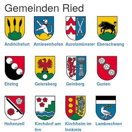
Gemeinden Ried
schließen
Andrichsfurt
Antiesenhofen
Aurolzmünster
Eberschwang
Eitzing
Geiersberg
Geinberg
Gurten
Hohenzell
Kirchdorf am
Kirchheim im
Lambrechten
Inn
Innkreis