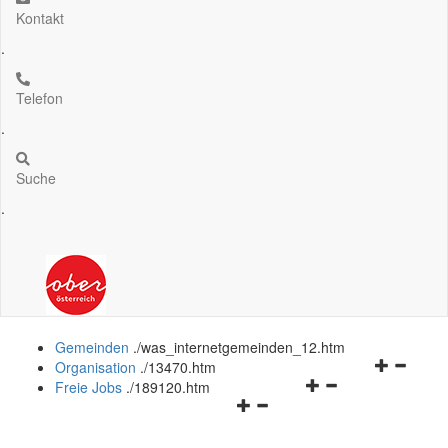
Kontakt
.
Telefon
.
Suche
.
Gemeinden
.
/was_internetgemeinden_12.htm
Navigation
Organisation
.
/13470.htm
Navigationsmenü
öffnen
Freie Jobs
.
/189120.htm
Navigationsmenü
öffnen
und
öffnen
und
schließen
und
schließen