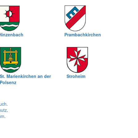
Hinzenbach
Prambachkirchen
St. Marienkirchen an der
Stroheim
Polsenz
uch
.
hutz
.
um
.