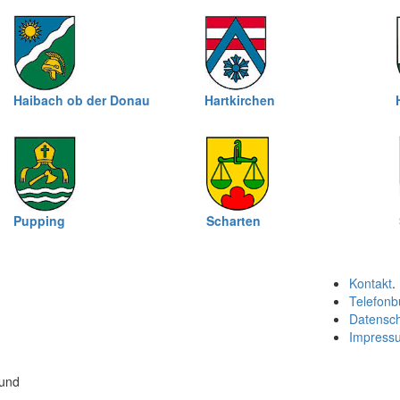
Haibach ob der Donau
Hartkirchen
Pupping
Scharten
Kontakt
.
Telefonb
Datensc
Impress
 und