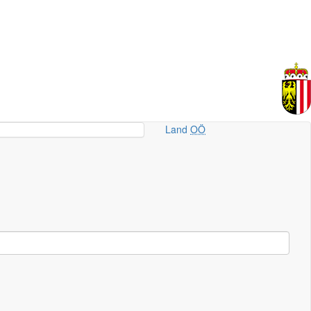
Land
OÖ