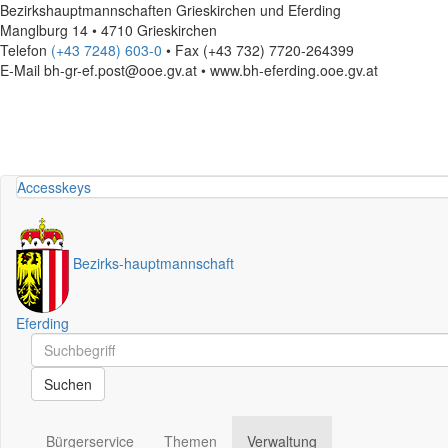
Bezirkshauptmannschaften Grieskirchen und Eferding
Manglburg 14 • 4710 Grieskirchen
Telefon
(+43 7248) 603-0
• Fax (+43 732) 7720-264399
E-Mail
bh-gr-ef.post@ooe.gv.at • www.bh-eferding.ooe.gv.at
Accesskeys
Bezirks
-
hauptmannschaft
Eferding
Schnellsuche
Schnellsuche
Suchen
Bürgerservice
Themen
Verwaltung