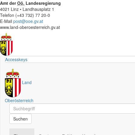
Amt der
Oö.
Landesregierung
4021 Linz • Landhausplatz 1
Telefon (+43 732) 77 20-0
E-Mail
post@ooe.gv.at
www.land-oberoesterreich.gv.at
Accesskeys
Land
Oberösterreich
Schnellsuche
Schnellsuche
Suchen