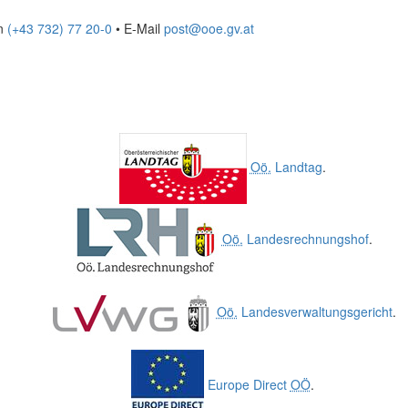
on
(+43 732) 77 20-0
• E-Mail
post@ooe.gv.at
Oö.
Landtag
.
Oö.
Landesrechnungshof
.
Oö.
Landesverwaltungsgericht
.
Europe Direct
OÖ
.