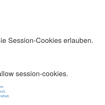
e Session-Cookies erlauben.
 allow session-cookies.
um
.
hutz
.
reiheit
.