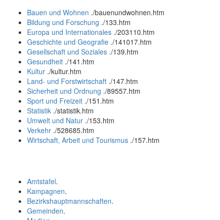
Bauen und Wohnen
.
/bauenundwohnen.htm
Bildung und Forschung
.
/133.htm
Europa und Internationales
.
/203110.htm
Geschichte und Geografie
.
/141017.htm
Gesellschaft und Soziales
.
/139.htm
Gesundheit
.
/141.htm
Kultur
.
/kultur.htm
Land- und Forstwirtschaft
.
/147.htm
Sicherheit und Ordnung
.
/89557.htm
Sport und Freizeit
.
/151.htm
Statistik
.
/statistik.htm
Umwelt und Natur
.
/153.htm
Verkehr
.
/528685.htm
Wirtschaft, Arbeit und Tourismus
.
/157.htm
Amtstafel
.
Kampagnen
.
Bezirkshauptmannschaften
.
Gemeinden
.