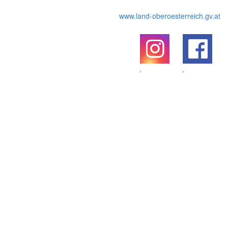
www.land-oberoesterreich.gv.at
.
.