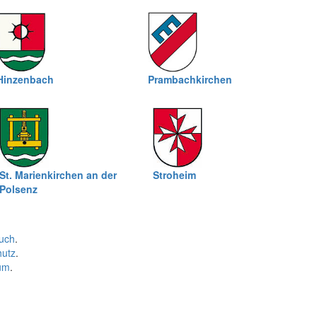
Hinzenbach
Prambachkirchen
St. Marienkirchen an der
Stroheim
Polsenz
uch
.
hutz
.
um
.