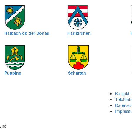
Haibach ob der Donau
Hartkirchen
Pupping
Scharten
Kontakt
.
Telefonb
Datensc
Impress
 und