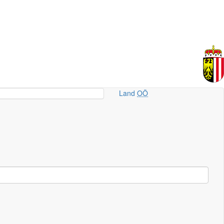
Land
OÖ