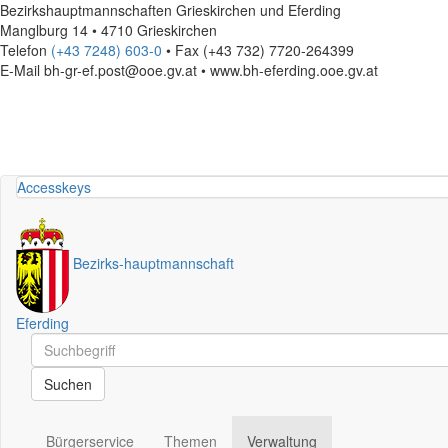
Bezirkshauptmannschaften Grieskirchen und Eferding
Manglburg 14 • 4710 Grieskirchen
Telefon
(+43 7248) 603-0
• Fax (+43 732) 7720-264399
E-Mail
bh-gr-ef.post@ooe.gv.at • www.bh-eferding.ooe.gv.at
Accesskeys
Bezirks
-
hauptmannschaft
Eferding
Schnellsuche
Schnellsuche
Suchen
Bürgerservice
Themen
Verwaltung