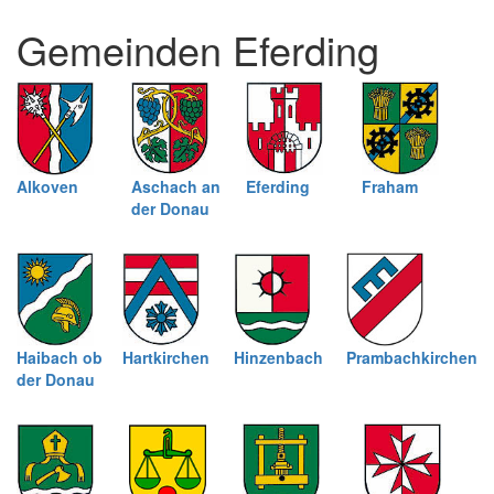
und
Gemeinden Eferding
schließen
Alkoven
Aschach an
Eferding
Fraham
der Donau
Haibach ob
Hartkirchen
Hinzenbach
Prambachkirchen
der Donau