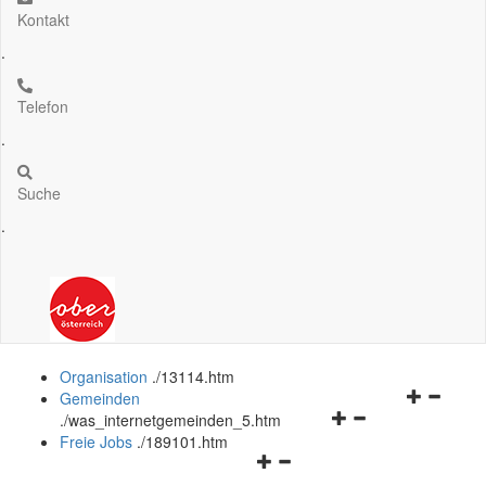
Kontakt
.
Telefon
.
Suche
.
Organisation
.
/13114.htm
Navigation
Gemeinden
Navigationsmenü
öffnen
.
/was_internetgemeinden_5.htm
öffnen
und
Freie Jobs
.
/189101.htm
Navigationsmenü
und
schließen
öffnen
schließen