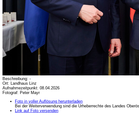
Beschreibung: -
Ort: Landhaus Linz
Aufnahmezeitpunkt: 08.04.2026
Fotograf: Peter Mayr
Foto in voller Auflösung herunterladen
Bei der Weiterverwendung sind die Urheberrechte des Landes Oberös
Link auf Foto versenden