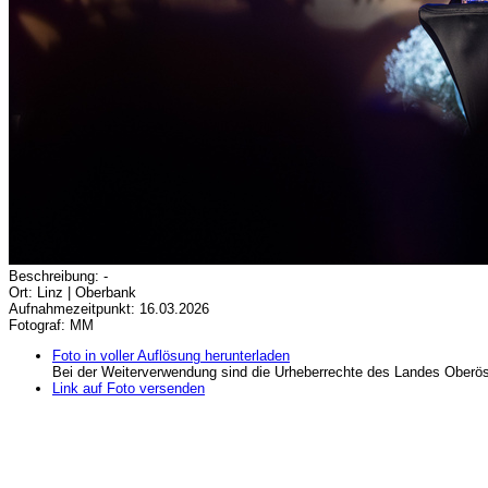
Beschreibung: -
Ort: Linz | Oberbank
Aufnahmezeitpunkt: 16.03.2026
Fotograf: MM
Foto in voller Auflösung herunterladen
Bei der Weiterverwendung sind die Urheberrechte des Landes Oberös
Link auf Foto versenden