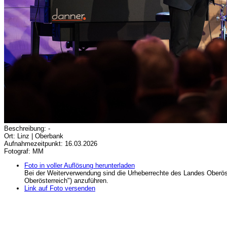
Beschreibung: -
Ort: Linz | Oberbank
Aufnahmezeitpunkt: 16.03.2026
Fotograf: MM
Foto in voller Auflösung herunterladen
Bei der Weiterverwendung sind die Urheberrechte des Landes Oberös
Oberösterreich") anzuführen.
Link auf Foto versenden