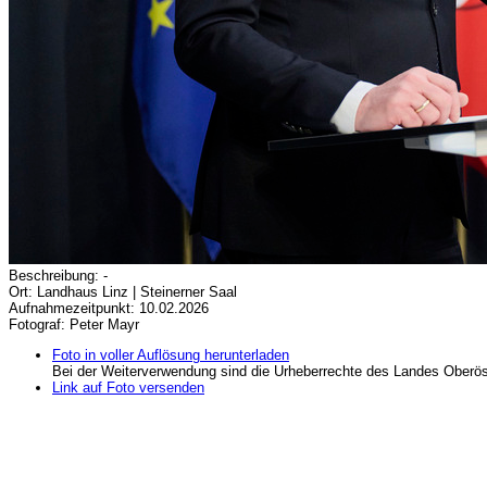
Beschreibung: -
Ort: Landhaus Linz | Steinerner Saal
Aufnahmezeitpunkt: 10.02.2026
Fotograf: Peter Mayr
Foto in voller Auflösung herunterladen
Bei der Weiterverwendung sind die Urheberrechte des Landes Oberös
Link auf Foto versenden