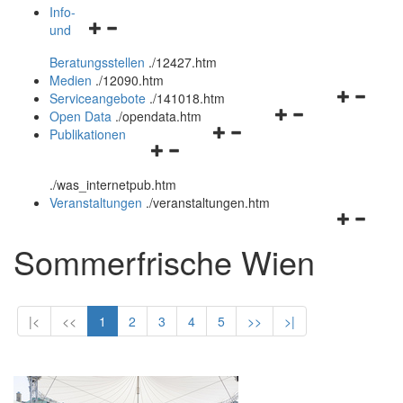
öffnen
schließen
Info-
Navigationsmenü
und
und
öffnen
schließen
Beratungsstellen
.
/12427.htm
und
Medien
.
/12090.htm
schließen
Navigation
Serviceangebote
.
/141018.htm
Navigationsmenü
öffnen
Open Data
.
/opendata.htm
Navigationsmenü
öffnen
und
Publikationen
Navigationsmenü
öffnen
und
schließen
öffnen
und
schließen
.
/was_internetpub.htm
und
schließen
Veranstaltungen
.
/veranstaltungen.htm
schließen
Navigation
öffnen
Sommerfrische Wien
und
schließen
|<
<<
1
2
3
4
5
>>
>|