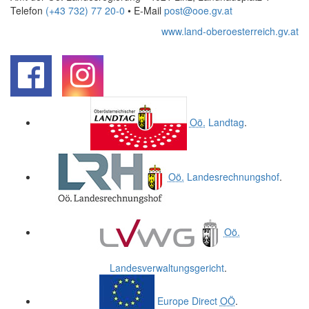
Telefon
(+43 732) 77 20-0
• E-Mail
post@ooe.gv.at
www.land-oberoesterreich.gv.at
.
.
Oö.
Landtag
.
Oö.
Landesrechnungshof
.
Oö.
Landesverwaltungsgericht
.
Europe Direct
OÖ
.