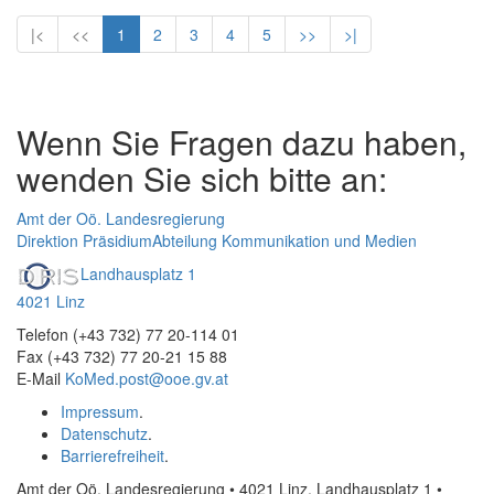
|<
<<
1
2
3
4
5
>>
>|
Wenn Sie Fragen dazu haben,
wenden Sie sich bitte an:
Amt der Oö. Landesregierung
Direktion Präsidium
Abteilung Kommunikation und Medien
Landhausplatz 1
4021 Linz
Telefon (+43 732) 77 20-114 01
Fax (+43 732) 77 20-21 15 88
E-Mail
KoMed.post@ooe.gv.at
Impressum
.
Datenschutz
.
Barrierefreiheit
.
Amt der Oö. Landesregierung • 4021 Linz, Landhausplatz 1
•