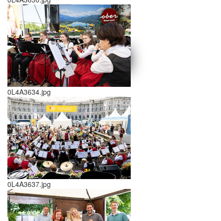
schließen X
<<
>>
0L4A3634.jpg
0L4A3637.jpg