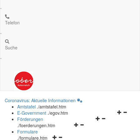
.
Telefon
.
Suche
.
Coronavirus: Aktuelle Informationen
Amtstafel
.
/amtstafel.htm
Navigation
E-Government
.
/egov.htm
Navigationsmenü
öffnen
Förderungen
Navigationsmenü
öffnen
und
.
/foerderungen.htm
öffnen
und
schließen
Formulare
Navigationsmenü
und
schließen
.
/formulare.htm