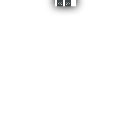
<<
>>