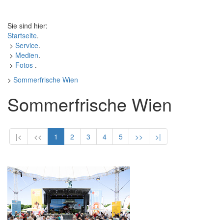
Sie sind hier:
Startseite
.
>
Service
.
>
Medien
.
>
Fotos
.
>
Sommerfrische Wien
Sommerfrische Wien
|<
<<
1
2
3
4
5
>>
>|