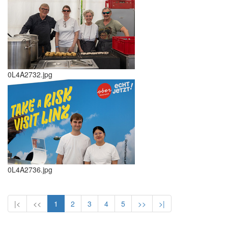
0L4A2732.jpg
0L4A2736.jpg
|<
<<
1
2
3
4
5
>>
>|