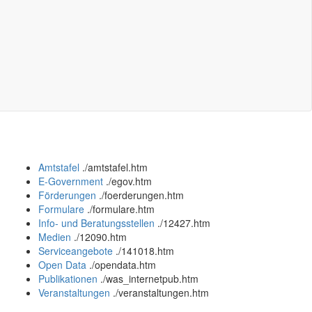
Amtstafel
.
/amtstafel.htm
E-Government
.
/egov.htm
Förderungen
.
/foerderungen.htm
Formulare
.
/formulare.htm
Info- und Beratungsstellen
.
/12427.htm
Medien
.
/12090.htm
Serviceangebote
.
/141018.htm
Open Data
.
/opendata.htm
Publikationen
.
/was_internetpub.htm
Veranstaltungen
.
/veranstaltungen.htm