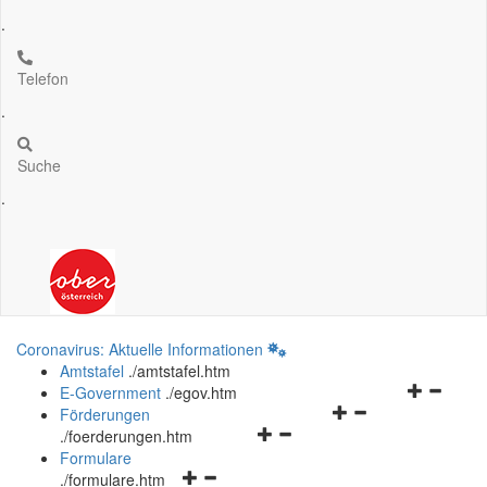
.
Telefon
.
Suche
.
Coronavirus: Aktuelle Informationen
Amtstafel
.
/amtstafel.htm
Navigation
E-Government
.
/egov.htm
Navigationsmenü
öffnen
Förderungen
Navigationsmenü
öffnen
und
.
/foerderungen.htm
öffnen
und
schließen
Formulare
Navigationsmenü
und
schließen
.
/formulare.htm