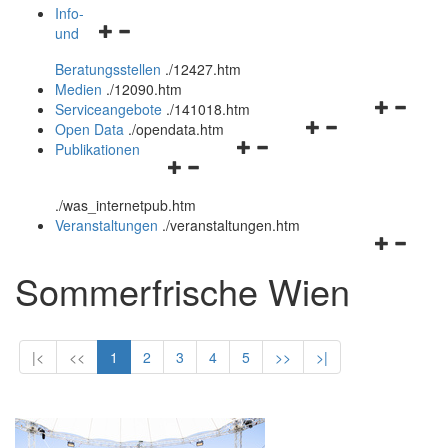
öffnen
schließen
Info-
Navigationsmenü
und
und
öffnen
schließen
Beratungsstellen
.
/12427.htm
und
Medien
.
/12090.htm
schließen
Navigation
Serviceangebote
.
/141018.htm
Navigationsmenü
öffnen
Open Data
.
/opendata.htm
Navigationsmenü
öffnen
und
Publikationen
Navigationsmenü
öffnen
und
schließen
öffnen
und
schließen
.
/was_internetpub.htm
und
schließen
Veranstaltungen
.
/veranstaltungen.htm
schließen
Navigation
öffnen
Sommerfrische Wien
und
schließen
|<
<<
1
2
3
4
5
>>
>|