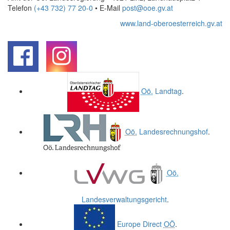
Telefon
(+43 732) 77 20-0
• E-Mail
post@ooe.gv.at
www.land-oberoesterreich.gv.at
.
.
Oö.
Landtag
.
Oö.
Landesrechnungshof
.
Oö.
Landesverwaltungsgericht
.
Europe Direct
OÖ
.