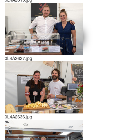
schließen X
<<
>>
0L4A2627.jpg
0L4A2636.jpg