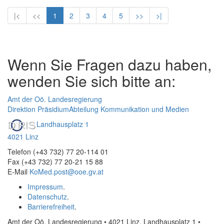
|<
<<
1
2
3
4
5
>>
>|
Wenn Sie Fragen dazu haben,
wenden Sie sich bitte an:
Amt der Oö. Landesregierung
Direktion Präsidium
Abteilung Kommunikation und Medien
Landhausplatz 1
4021 Linz
Telefon (+43 732) 77 20-114 01
Fax (+43 732) 77 20-21 15 88
E-Mail
KoMed.post@ooe.gv.at
Impressum
.
Datenschutz
.
Barrierefreiheit
.
Amt der Oö. Landesregierung • 4021 Linz, Landhausplatz 1
•