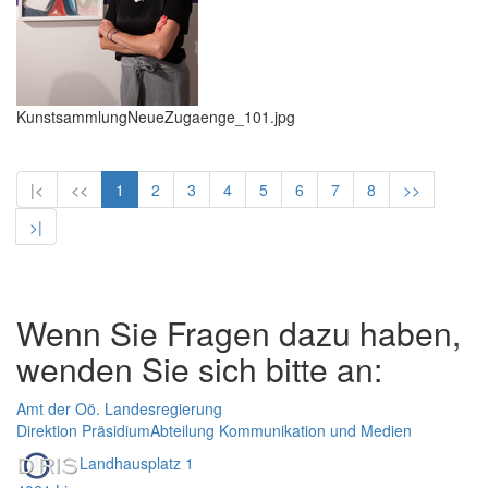
KunstsammlungNeueZugaenge_101.jpg
|<
<<
1
2
3
4
5
6
7
8
>>
>|
Wenn Sie Fragen dazu haben,
wenden Sie sich bitte an:
Amt der Oö. Landesregierung
Direktion Präsidium
Abteilung Kommunikation und Medien
Landhausplatz 1