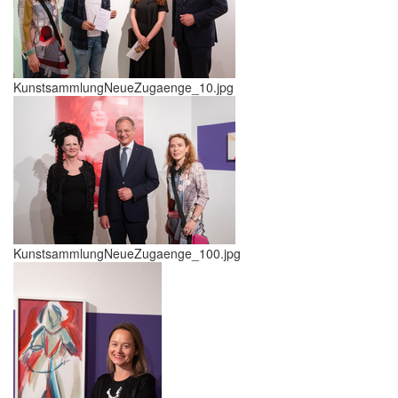
KunstsammlungNeueZugaenge_10.jpg
KunstsammlungNeueZugaenge_100.jpg