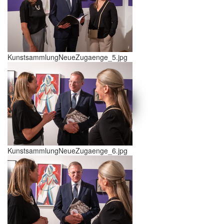
KunstsammlungNeueZugaenge_5.jpg
schließen X
<<
>>
KunstsammlungNeueZugaenge_6.jpg