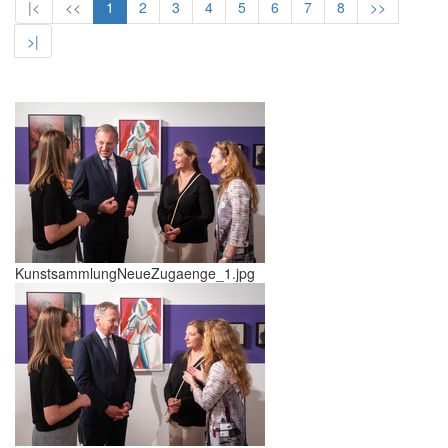
|<
<<
1
2
3
4
5
6
7
8
>>
>|
KunstsammlungNeueZugaenge_1.jpg