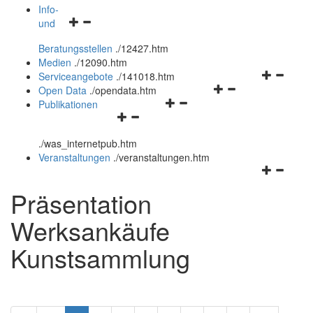
öffnen
schließen
Info-
Navigationsmenü
und
und
öffnen
schließen
Beratungsstellen
.
/12427.htm
und
Medien
.
/12090.htm
schließen
Navigation
Serviceangebote
.
/141018.htm
Navigationsmenü
öffnen
Open Data
.
/opendata.htm
Navigationsmenü
öffnen
und
Publikationen
Navigationsmenü
öffnen
und
schließen
öffnen
und
schließen
.
/was_internetpub.htm
und
schließen
Veranstaltungen
.
/veranstaltungen.htm
schließen
Navigation
öffnen
Präsentation
und
schließen
Werksankäufe
Kunstsammlung