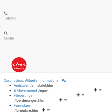
.
Telefon
.
Suche
.
Coronavirus: Aktuelle Informationen
Amtstafel
.
/amtstafel.htm
Navigation
E-Government
.
/egov.htm
Navigationsmenü
öffnen
Förderungen
Navigationsmenü
öffnen
und
.
/foerderungen.htm
öffnen
und
schließen
Formulare
Navigationsmenü
und
schließen
.
/formulare.htm