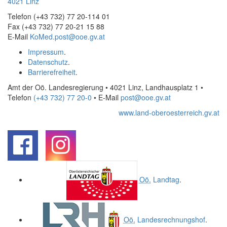
4021 Linz
Telefon (+43 732) 77 20-114 01
Fax (+43 732) 77 20-21 15 88
E-Mail
KoMed.post@ooe.gv.at
Impressum
.
Datenschutz
.
Barrierefreiheit
.
Amt der Oö. Landesregierung • 4021 Linz, Landhausplatz 1
•
Telefon
(+43 732) 77 20-0
• E-Mail
post@ooe.gv.at
www.land-oberoesterreich.gv.at
.
.
Oö.
Landtag
.
Oö.
Landesrechnungshof
.