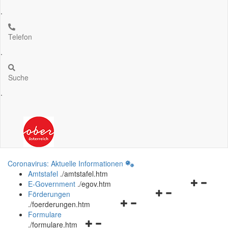
.
Telefon
.
Suche
.
Coronavirus: Aktuelle Informationen
Amtstafel
.
/amtstafel.htm
Navigation
E-Government
.
/egov.htm
Navigationsmenü
öffnen
Förderungen
Navigationsmenü
öffnen
und
.
/foerderungen.htm
öffnen
und
schließen
Formulare
Navigationsmenü
und
schließen
.
/formulare.htm