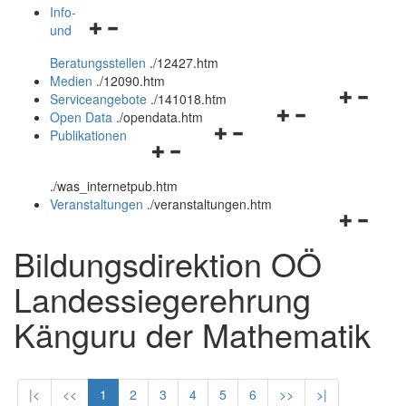
öffnen
schließen
Info-
Navigationsmenü
und
und
öffnen
schließen
Beratungsstellen
.
/12427.htm
und
Medien
.
/12090.htm
schließen
Navigation
Serviceangebote
.
/141018.htm
Navigationsmenü
öffnen
Open Data
.
/opendata.htm
Navigationsmenü
öffnen
und
Publikationen
Navigationsmenü
öffnen
und
schließen
öffnen
und
schließen
.
/was_internetpub.htm
und
schließen
Veranstaltungen
.
/veranstaltungen.htm
schließen
Navigation
öffnen
Bildungsdirektion OÖ
und
schließen
Landessiegerehrung
Känguru der Mathematik
|<
<<
1
2
3
4
5
6
>>
>|