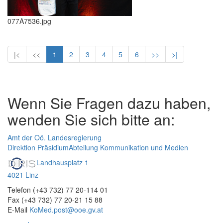
077A7536.jpg
|<
<<
1
2
3
4
5
6
>>
>|
Wenn Sie Fragen dazu haben,
wenden Sie sich bitte an:
Amt der Oö. Landesregierung
Direktion Präsidium
Abteilung Kommunikation und Medien
Landhausplatz 1
4021 Linz
Telefon (+43 732) 77 20-114 01
Fax (+43 732) 77 20-21 15 88
E-Mail
KoMed.post@ooe.gv.at