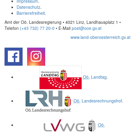
Impressum
.
Datenschutz
.
Barrierefreiheit
.
Amt der Oö. Landesregierung • 4021 Linz, Landhausplatz 1
•
Telefon
(+43 732) 77 20-0
• E-Mail
post@ooe.gv.at
www.land-oberoesterreich.gv.at
.
.
Oö.
Landtag
.
Oö.
Landesrechnungshof
.
Oö.