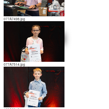
077A7498.jpg
schließen X
<<
>>
077A7514.jpg