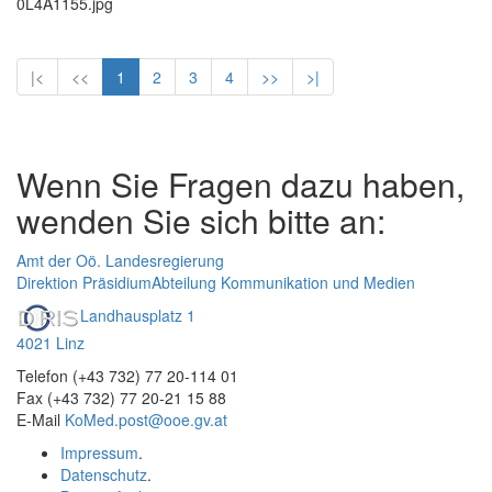
0L4A1155.jpg
|<
<<
1
2
3
4
>>
>|
Wenn Sie Fragen dazu haben,
wenden Sie sich bitte an:
Amt der Oö. Landesregierung
Direktion Präsidium
Abteilung Kommunikation und Medien
Landhausplatz 1
4021 Linz
Telefon (+43 732) 77 20-114 01
Fax (+43 732) 77 20-21 15 88
E-Mail
KoMed.post@ooe.gv.at
Impressum
.
Datenschutz
.