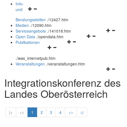
öffnen
schließen
Info-
Navigationsmenü
und
und
öffnen
schließen
Beratungsstellen
.
/12427.htm
und
Medien
.
/12090.htm
schließen
Navigation
Serviceangebote
.
/141018.htm
Navigationsmenü
öffnen
Open Data
.
/opendata.htm
Navigationsmenü
öffnen
und
Publikationen
Navigationsmenü
öffnen
und
schließen
öffnen
und
schließen
.
/was_internetpub.htm
und
schließen
Veranstaltungen
.
/veranstaltungen.htm
schließen
Navigation
öffnen
Integrationskonferenz des
und
schließen
Landes Oberösterreich
|<
<<
1
2
3
4
>>
>|