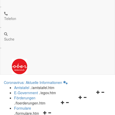
.
Telefon
.
Suche
.
Coronavirus: Aktuelle Informationen
Amtstafel
.
/amtstafel.htm
Navigation
E-Government
.
/egov.htm
Navigationsmenü
öffnen
Förderungen
Navigationsmenü
öffnen
und
.
/foerderungen.htm
öffnen
und
schließen
Formulare
Navigationsmenü
und
schließen
.
/formulare.htm