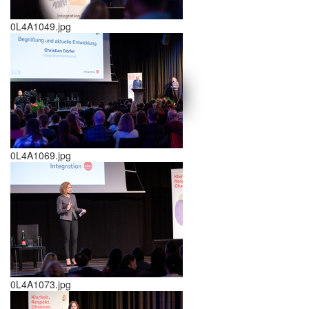
0L4A1049.jpg
schließen X
<<
>>
0L4A1069.jpg
0L4A1073.jpg