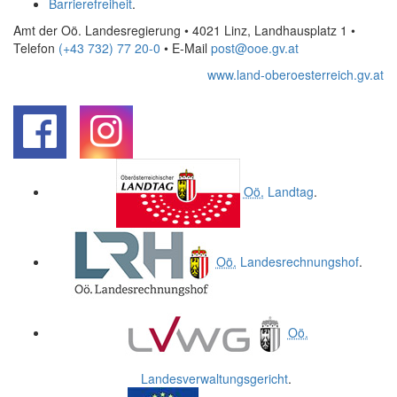
Barrierefreiheit
.
Amt der Oö. Landesregierung • 4021 Linz, Landhausplatz 1
•
Telefon
(+43 732) 77 20-0
• E-Mail
post@ooe.gv.at
www.land-oberoesterreich.gv.at
.
.
Oö.
Landtag
.
Oö.
Landesrechnungshof
.
Oö.
Landesverwaltungsgericht
.