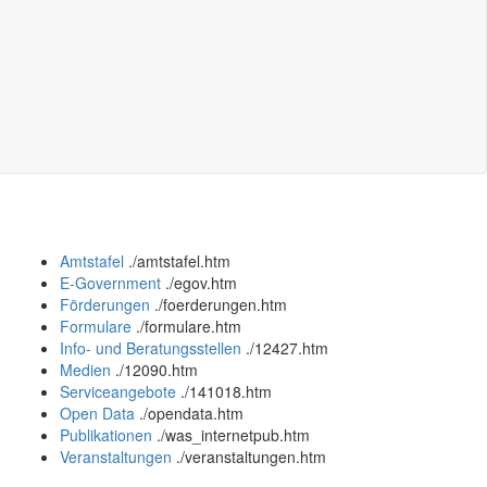
Amtstafel
.
/amtstafel.htm
E-Government
.
/egov.htm
Förderungen
.
/foerderungen.htm
Formulare
.
/formulare.htm
Info- und Beratungsstellen
.
/12427.htm
Medien
.
/12090.htm
Serviceangebote
.
/141018.htm
Open Data
.
/opendata.htm
Publikationen
.
/was_internetpub.htm
Veranstaltungen
.
/veranstaltungen.htm