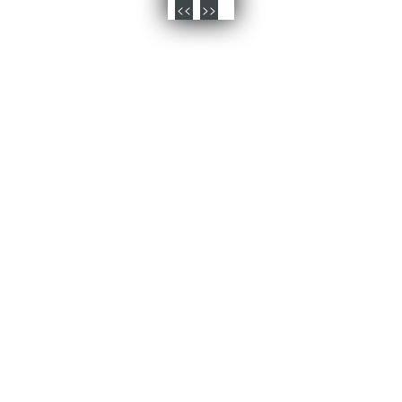
<<
>>