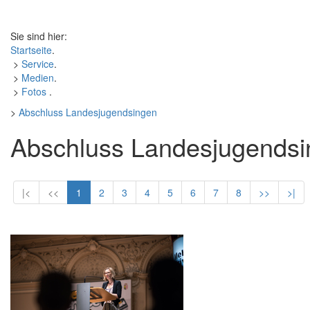
Sie sind hier:
Startseite
.
>
Service
.
>
Medien
.
>
Fotos
.
>
Abschluss Landesjugendsingen
Abschluss Landesjugends
|<
<<
1
2
3
4
5
6
7
8
>>
>|