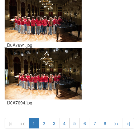
_D0A7691.jpg
_D0A7694.jpg
|<
<<
1
2
3
4
5
6
7
8
>>
>|