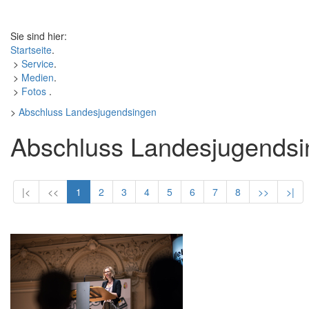
Sie sind hier:
Startseite
.
>
Service
.
>
Medien
.
>
Fotos
.
>
Abschluss Landesjugendsingen
Abschluss Landesjugends
|<
<<
1
2
3
4
5
6
7
8
>>
>|