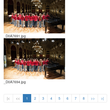
_D0A7691.jpg
_D0A7694.jpg
|<
<<
1
2
3
4
5
6
7
8
>>
>|