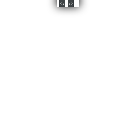
<<
>>