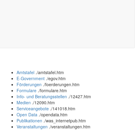
Amtstafel
.
/amtstafel.htm
E-Government
.
/egov.htm
Förderungen
.
/foerderungen.htm
Formulare
.
/formulare.htm
Info- und Beratungsstellen
.
/12427.htm
Medien
.
/12090.htm
Serviceangebote
.
/141018.htm
Open Data
.
/opendata.htm
Publikationen
.
/was_internetpub.htm
Veranstaltungen
.
/veranstaltungen.htm