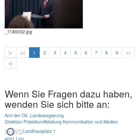
_71A5032.jpg
|<
<<
1
2
3
4
5
6
7
8
9
>>
>|
Wenn Sie Fragen dazu haben,
wenden Sie sich bitte an:
Amt der Oö. Landesregierung
Direktion Präsidium
Abteilung Kommunikation und Medien
Landhausplatz 1
4021 Linz