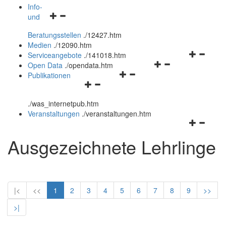
öffnen
schließen
Info-
Navigationsmenü
und
und
öffnen
schließen
Beratungsstellen
.
/12427.htm
und
Medien
.
/12090.htm
schließen
Navigation
Serviceangebote
.
/141018.htm
Navigationsmenü
öffnen
Open Data
.
/opendata.htm
Navigationsmenü
öffnen
und
Publikationen
Navigationsmenü
öffnen
und
schließen
öffnen
und
schließen
.
/was_internetpub.htm
und
schließen
Veranstaltungen
.
/veranstaltungen.htm
schließen
Navigation
öffnen
Ausgezeichnete Lehrlinge
und
schließen
|<
<<
1
2
3
4
5
6
7
8
9
>>
>|