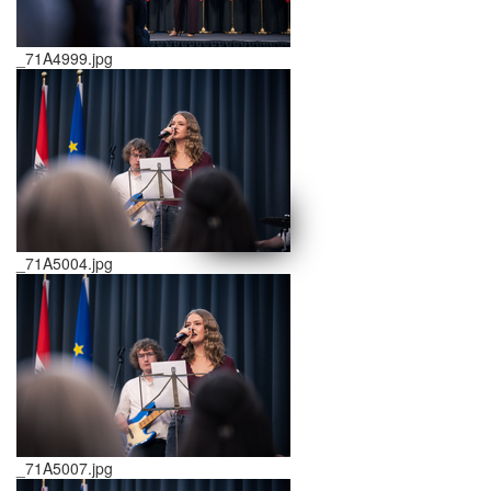
_71A4999.jpg
schließen X
<<
>>
_71A5004.jpg
_71A5007.jpg