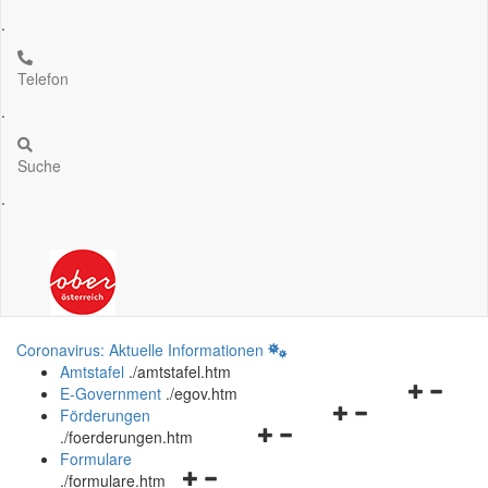
.
Telefon
.
Suche
.
Coronavirus: Aktuelle Informationen
Amtstafel
.
/amtstafel.htm
Navigation
E-Government
.
/egov.htm
Navigationsmenü
öffnen
Förderungen
Navigationsmenü
öffnen
und
.
/foerderungen.htm
öffnen
und
schließen
Formulare
Navigationsmenü
und
schließen
.
/formulare.htm