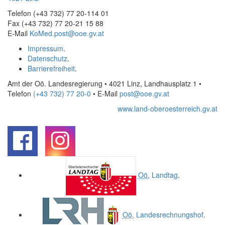
Telefon (+43 732) 77 20-114 01
Fax (+43 732) 77 20-21 15 88
E-Mail
KoMed.post@ooe.gv.at
Impressum
.
Datenschutz
.
Barrierefreiheit
.
Amt der Oö. Landesregierung • 4021 Linz, Landhausplatz 1
•
Telefon
(+43 732) 77 20-0
• E-Mail
post@ooe.gv.at
www.land-oberoesterreich.gv.at
.
.
Oö.
Landtag
.
Oö.
Landesrechnungshof
.