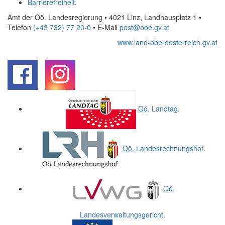
Barrierefreiheit
.
Amt der Oö. Landesregierung • 4021 Linz, Landhausplatz 1
•
Telefon
(+43 732) 77 20-0
• E-Mail
post@ooe.gv.at
www.land-oberoesterreich.gv.at
.
.
Oö.
Landtag
.
Oö.
Landesrechnungshof
.
Oö.
Landesverwaltungsgericht
.