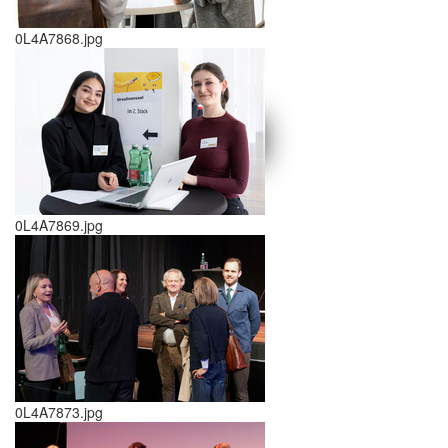
0L4A7868.jpg
schließen X
<<
>>
0L4A7869.jpg
0L4A7873.jpg