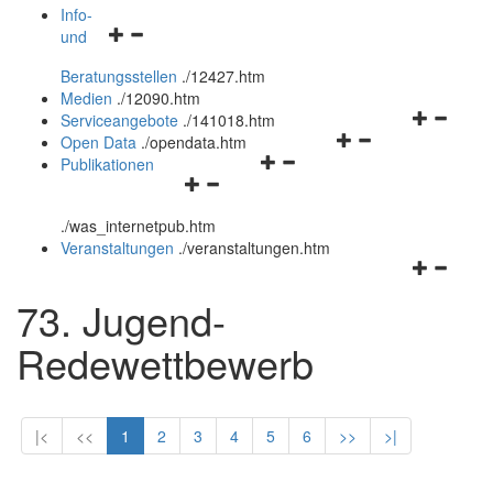
öffnen
schließen
Info-
Navigationsmenü
und
und
öffnen
schließen
Beratungsstellen
.
/12427.htm
und
Medien
.
/12090.htm
schließen
Navigation
Serviceangebote
.
/141018.htm
Navigationsmenü
öffnen
Open Data
.
/opendata.htm
Navigationsmenü
öffnen
und
Publikationen
Navigationsmenü
öffnen
und
schließen
öffnen
und
schließen
.
/was_internetpub.htm
und
schließen
Veranstaltungen
.
/veranstaltungen.htm
schließen
Navigation
öffnen
73. Jugend-
und
schließen
Redewettbewerb
|<
<<
1
2
3
4
5
6
>>
>|