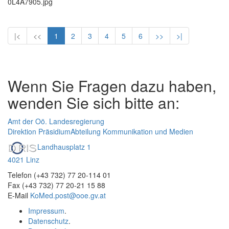
0L4A7905.jpg
|<
<<
1
2
3
4
5
6
>>
>|
Wenn Sie Fragen dazu haben,
wenden Sie sich bitte an:
Amt der Oö. Landesregierung
Direktion Präsidium
Abteilung Kommunikation und Medien
Landhausplatz 1
4021 Linz
Telefon (+43 732) 77 20-114 01
Fax (+43 732) 77 20-21 15 88
E-Mail
KoMed.post@ooe.gv.at
Impressum
.
Datenschutz
.