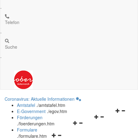
.
Telefon
.
Suche
.
Coronavirus: Aktuelle Informationen
Amtstafel
.
/amtstafel.htm
Navigation
E-Government
.
/egov.htm
Navigationsmenü
öffnen
Förderungen
Navigationsmenü
öffnen
und
.
/foerderungen.htm
öffnen
und
schließen
Formulare
Navigationsmenü
und
schließen
.
/formulare.htm