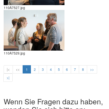
110A7527.jpg
110A7529.jpg
|<
<<
1
2
3
4
5
6
7
8
>>
>|
Wenn Sie Fragen dazu haben,