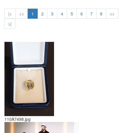
|<
<<
1
2
3
4
5
6
7
8
>>
>|
110A7498.jpg