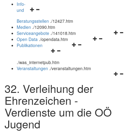
öffnen
schließen
Info-
Navigationsmenü
und
und
öffnen
schließen
Beratungsstellen
.
/12427.htm
und
Medien
.
/12090.htm
schließen
Navigation
Serviceangebote
.
/141018.htm
Navigationsmenü
öffnen
Open Data
.
/opendata.htm
Navigationsmenü
öffnen
und
Publikationen
Navigationsmenü
öffnen
und
schließen
öffnen
und
schließen
.
/was_internetpub.htm
und
schließen
Veranstaltungen
.
/veranstaltungen.htm
schließen
Navigation
öffnen
32. Verleihung der
und
schließen
Ehrenzeichen -
Verdienste um die OÖ
Jugend