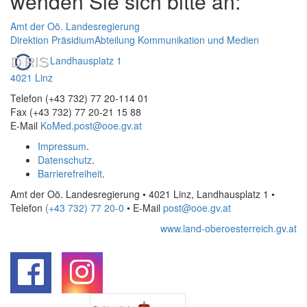
wenden Sie sich bitte an:
Amt der Oö. Landesregierung
Direktion Präsidium
Abteilung Kommunikation und Medien
Landhausplatz 1
4021 Linz
Telefon (+43 732) 77 20-114 01
Fax (+43 732) 77 20-21 15 88
E-Mail
KoMed.post@ooe.gv.at
Impressum
.
Datenschutz
.
Barrierefreiheit
.
Amt der Oö. Landesregierung • 4021 Linz, Landhausplatz 1
•
Telefon
(+43 732) 77 20-0
• E-Mail
post@ooe.gv.at
www.land-oberoesterreich.gv.at
.
.