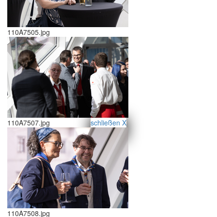
110A7505.jpg
schließen X
110A7507.jpg
<<
>>
110A7508.jpg