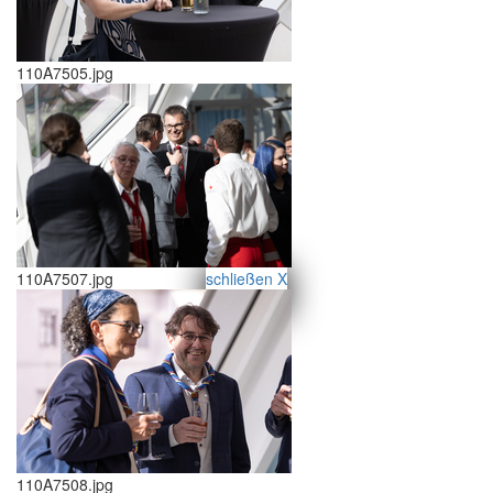
110A7505.jpg
schließen X
110A7507.jpg
<<
>>
110A7508.jpg