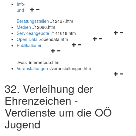
öffnen
schließen
Info-
Navigationsmenü
und
und
öffnen
schließen
Beratungsstellen
.
/12427.htm
und
Medien
.
/12090.htm
schließen
Navigation
Serviceangebote
.
/141018.htm
Navigationsmenü
öffnen
Open Data
.
/opendata.htm
Navigationsmenü
öffnen
und
Publikationen
Navigationsmenü
öffnen
und
schließen
öffnen
und
schließen
.
/was_internetpub.htm
und
schließen
Veranstaltungen
.
/veranstaltungen.htm
schließen
Navigation
öffnen
32. Verleihung der
und
schließen
Ehrenzeichen -
Verdienste um die OÖ
Jugend