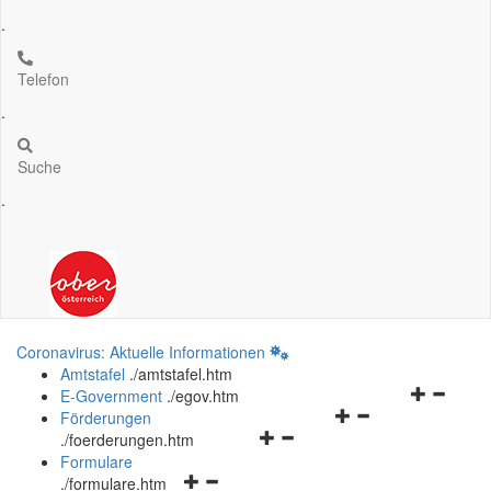
.
Telefon
.
Suche
.
Coronavirus: Aktuelle Informationen
Amtstafel
.
/amtstafel.htm
Navigation
E-Government
.
/egov.htm
Navigationsmenü
öffnen
Förderungen
Navigationsmenü
öffnen
und
.
/foerderungen.htm
öffnen
und
schließen
Formulare
Navigationsmenü
und
schließen
.
/formulare.htm