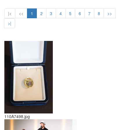
|<
<<
1
2
3
4
5
6
7
8
>>
>|
110A7498.jpg