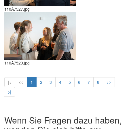
110A7527.jpg
110A7529.jpg
|<
<<
1
2
3
4
5
6
7
8
>>
>|
Wenn Sie Fragen dazu haben,