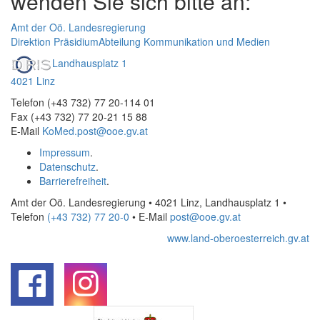
wenden Sie sich bitte an:
Amt der Oö. Landesregierung
Direktion Präsidium
Abteilung Kommunikation und Medien
Landhausplatz 1
4021 Linz
Telefon (+43 732) 77 20-114 01
Fax (+43 732) 77 20-21 15 88
E-Mail
KoMed.post@ooe.gv.at
Impressum
.
Datenschutz
.
Barrierefreiheit
.
Amt der Oö. Landesregierung • 4021 Linz, Landhausplatz 1
•
Telefon
(+43 732) 77 20-0
• E-Mail
post@ooe.gv.at
www.land-oberoesterreich.gv.at
.
.