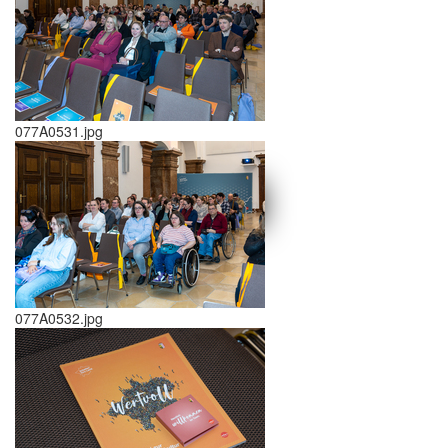
077A0531.jpg
schließen X
<<
>>
077A0532.jpg