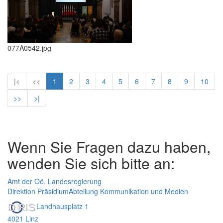
077A0542.jpg
|<
<<
1
2
3
4
5
6
7
8
9
10
>>
>|
Wenn Sie Fragen dazu haben,
wenden Sie sich bitte an:
Amt der Oö. Landesregierung
Direktion Präsidium
Abteilung Kommunikation und Medien
Landhausplatz 1
4021 Linz