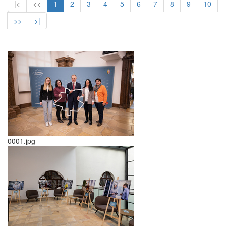
|<
<<
1
2
3
4
5
6
7
8
9
10
>>
>|
0001.jpg