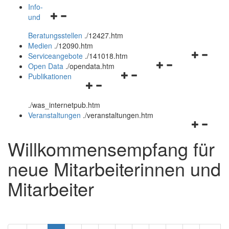
öffnen
schließen
Info-
Navigationsmenü
und
und
öffnen
schließen
Beratungsstellen
.
/12427.htm
und
Medien
.
/12090.htm
schließen
Navigation
Serviceangebote
.
/141018.htm
Navigationsmenü
öffnen
Open Data
.
/opendata.htm
Navigationsmenü
öffnen
und
Publikationen
Navigationsmenü
öffnen
und
schließen
öffnen
und
schließen
.
/was_internetpub.htm
und
schließen
Veranstaltungen
.
/veranstaltungen.htm
schließen
Navigation
öffnen
Willkommensempfang für
und
schließen
neue Mitarbeiterinnen und
Mitarbeiter