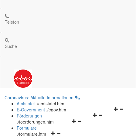
.
Telefon
.
Suche
.
Coronavirus: Aktuelle Informationen
Amtstafel
.
/amtstafel.htm
Navigation
E-Government
.
/egov.htm
Navigationsmenü
öffnen
Förderungen
Navigationsmenü
öffnen
und
.
/foerderungen.htm
öffnen
und
schließen
Formulare
Navigationsmenü
und
schließen
.
/formulare.htm