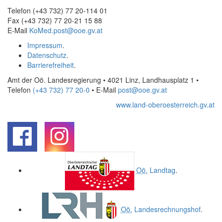
Telefon (+43 732) 77 20-114 01
Fax (+43 732) 77 20-21 15 88
E-Mail
KoMed.post@ooe.gv.at
Impressum
.
Datenschutz
.
Barrierefreiheit
.
Amt der Oö. Landesregierung • 4021 Linz, Landhausplatz 1
•
Telefon
(+43 732) 77 20-0
• E-Mail
post@ooe.gv.at
www.land-oberoesterreich.gv.at
.
.
Oö.
Landtag
.
Oö.
Landesrechnungshof
.