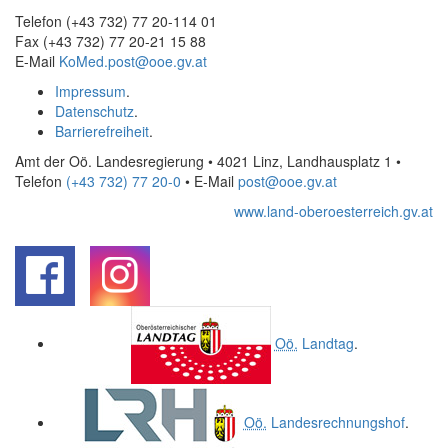
Telefon (+43 732) 77 20-114 01
Fax (+43 732) 77 20-21 15 88
E-Mail
KoMed.post@ooe.gv.at
Impressum
.
Datenschutz
.
Barrierefreiheit
.
Amt der Oö. Landesregierung • 4021 Linz, Landhausplatz 1
•
Telefon
(+43 732) 77 20-0
• E-Mail
post@ooe.gv.at
www.land-oberoesterreich.gv.at
.
.
Oö.
Landtag
.
Oö.
Landesrechnungshof
.