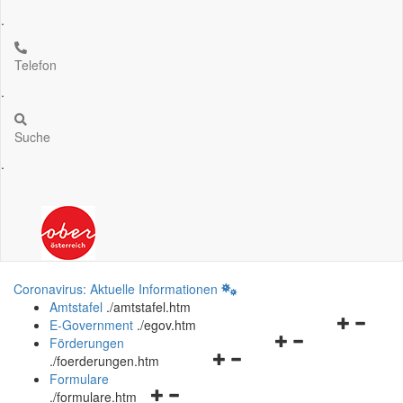
.
Telefon
.
Suche
.
Coronavirus: Aktuelle Informationen
Amtstafel
.
/amtstafel.htm
Navigation
E-Government
.
/egov.htm
Navigationsmenü
öffnen
Förderungen
Navigationsmenü
öffnen
und
.
/foerderungen.htm
öffnen
und
schließen
Formulare
Navigationsmenü
und
schließen
.
/formulare.htm