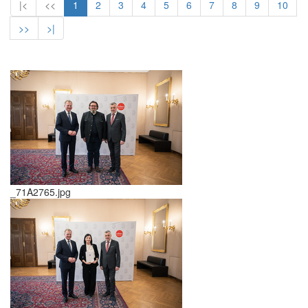
|<
<<
1
2
3
4
5
6
7
8
9
10
>>
>|
_71A2765.jpg