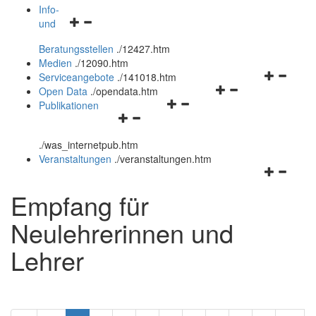
öffnen
schließen
Info-
Navigationsmenü
und
und
öffnen
schließen
Beratungsstellen
.
/12427.htm
und
Medien
.
/12090.htm
schließen
Navigation
Serviceangebote
.
/141018.htm
Navigationsmenü
öffnen
Open Data
.
/opendata.htm
Navigationsmenü
öffnen
und
Publikationen
Navigationsmenü
öffnen
und
schließen
öffnen
und
schließen
.
/was_internetpub.htm
und
schließen
Veranstaltungen
.
/veranstaltungen.htm
schließen
Navigation
öffnen
Empfang für
und
schließen
Neulehrerinnen und
Lehrer