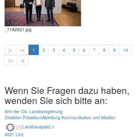
_71A2821.jpg
|<
<<
1
2
3
4
5
6
7
8
9
10
>>
>|
Wenn Sie Fragen dazu haben,
wenden Sie sich bitte an:
Amt der Oö. Landesregierung
Direktion Präsidium
Abteilung Kommunikation und Medien
Landhausplatz 1
4021 Linz