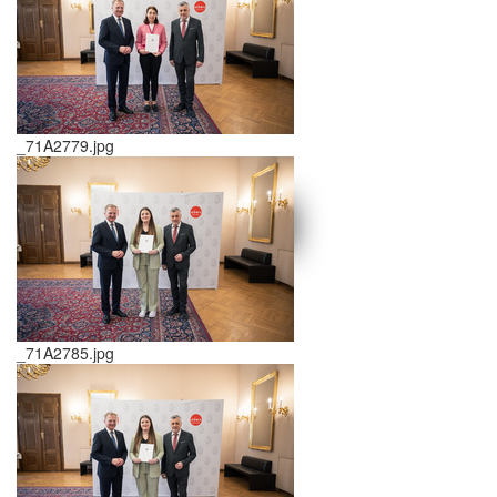
_71A2779.jpg
schließen X
<<
>>
_71A2785.jpg