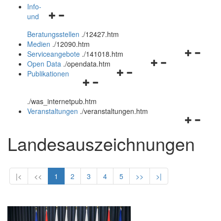
öffnen
schließen
Info-
Navigationsmenü
und
und
öffnen
schließen
Beratungsstellen
.
/12427.htm
und
Medien
.
/12090.htm
schließen
Navigation
Serviceangebote
.
/141018.htm
Navigationsmenü
öffnen
Open Data
.
/opendata.htm
Navigationsmenü
öffnen
und
Publikationen
Navigationsmenü
öffnen
und
schließen
öffnen
und
schließen
.
/was_internetpub.htm
und
schließen
Veranstaltungen
.
/veranstaltungen.htm
schließen
Navigation
öffnen
Landesauszeichnungen
und
schließen
|<
<<
1
2
3
4
5
>>
>|