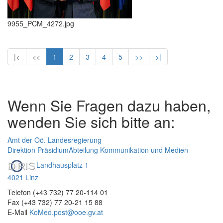
9955_PCM_4272.jpg
|<
<<
1
2
3
4
5
>>
>|
Wenn Sie Fragen dazu haben,
wenden Sie sich bitte an:
Amt der Oö. Landesregierung
Direktion Präsidium
Abteilung Kommunikation und Medien
Landhausplatz 1
4021 Linz
Telefon (+43 732) 77 20-114 01
Fax (+43 732) 77 20-21 15 88
E-Mail
KoMed.post@ooe.gv.at