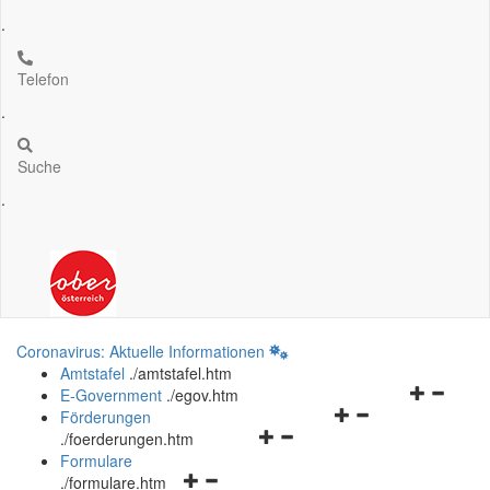
.
Telefon
.
Suche
.
Coronavirus: Aktuelle Informationen
Amtstafel
.
/amtstafel.htm
Navigation
E-Government
.
/egov.htm
Navigationsmenü
öffnen
Förderungen
Navigationsmenü
öffnen
und
.
/foerderungen.htm
öffnen
und
schließen
Formulare
Navigationsmenü
und
schließen
.
/formulare.htm