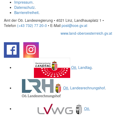
Impressum
.
Datenschutz
.
Barrierefreiheit
.
Amt der Oö. Landesregierung • 4021 Linz, Landhausplatz 1
•
Telefon
(+43 732) 77 20-0
• E-Mail
post@ooe.gv.at
www.land-oberoesterreich.gv.at
.
.
Oö.
Landtag
.
Oö.
Landesrechnungshof
.
Oö.