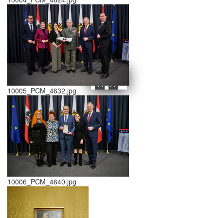
schließen X
<<
>>
10005_PCM_4632.jpg
10006_PCM_4640.jpg