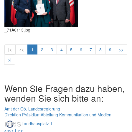
_71A0113.jpg
|<
<<
1
2
3
4
5
6
7
8
9
>>
>|
Wenn Sie Fragen dazu haben,
wenden Sie sich bitte an:
Amt der Oö. Landesregierung
Direktion Präsidium
Abteilung Kommunikation und Medien
Landhausplatz 1
4021 Linz