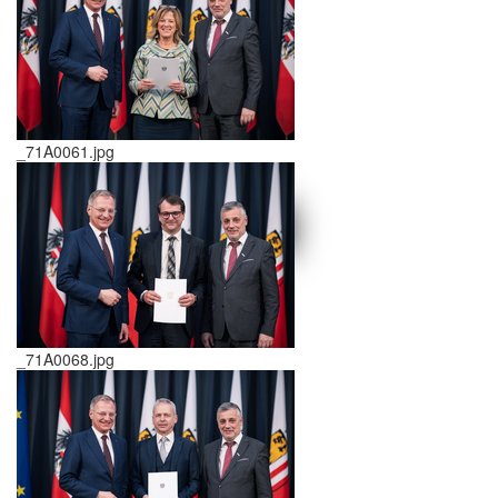
_71A0061.jpg
schließen X
<<
>>
_71A0068.jpg