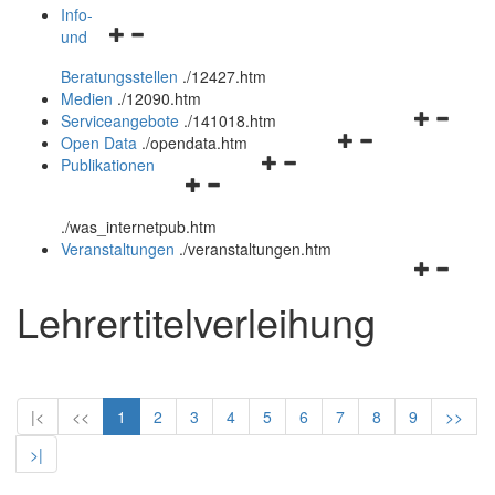
öffnen
schließen
Info-
Navigationsmenü
und
und
öffnen
schließen
Beratungsstellen
.
/12427.htm
und
Medien
.
/12090.htm
schließen
Navigation
Serviceangebote
.
/141018.htm
Navigationsmenü
öffnen
Open Data
.
/opendata.htm
Navigationsmenü
öffnen
und
Publikationen
Navigationsmenü
öffnen
und
schließen
öffnen
und
schließen
.
/was_internetpub.htm
und
schließen
Veranstaltungen
.
/veranstaltungen.htm
schließen
Navigation
öffnen
Lehrertitelverleihung
und
schließen
|<
<<
1
2
3
4
5
6
7
8
9
>>
>|