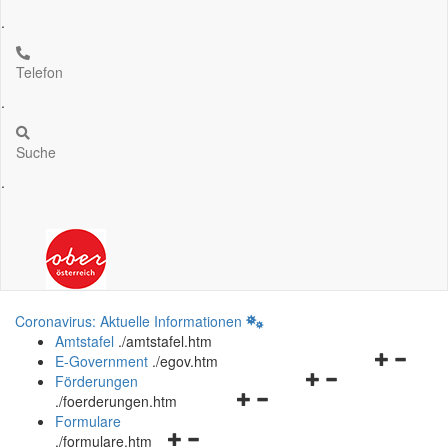
.
Telefon
.
Suche
.
Coronavirus: Aktuelle Informationen
Amtstafel
.
/amtstafel.htm
Navigation
E-Government
.
/egov.htm
Navigationsmenü
öffnen
Förderungen
Navigationsmenü
öffnen
und
.
/foerderungen.htm
öffnen
und
schließen
Formulare
Navigationsmenü
und
schließen
.
/formulare.htm