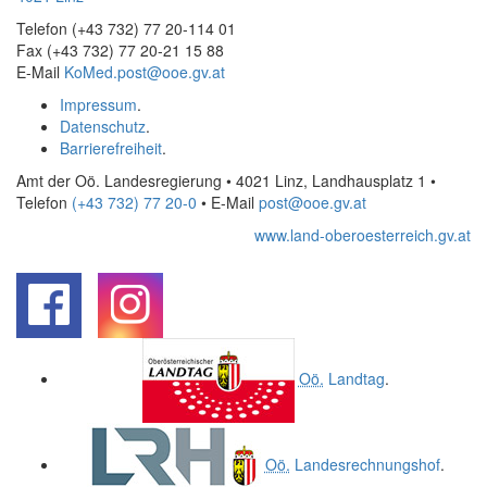
Telefon (+43 732) 77 20-114 01
Fax (+43 732) 77 20-21 15 88
E-Mail
KoMed.post@ooe.gv.at
Impressum
.
Datenschutz
.
Barrierefreiheit
.
Amt der Oö. Landesregierung • 4021 Linz, Landhausplatz 1
•
Telefon
(+43 732) 77 20-0
• E-Mail
post@ooe.gv.at
www.land-oberoesterreich.gv.at
.
.
Oö.
Landtag
.
Oö.
Landesrechnungshof
.