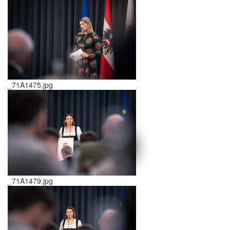
_71A1475.jpg
schließen X
<<
>>
_71A1479.jpg