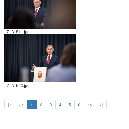
_71A1511.jpg
_71A1543.jpg
|<
<<
1
2
3
4
5
6
>>
>|