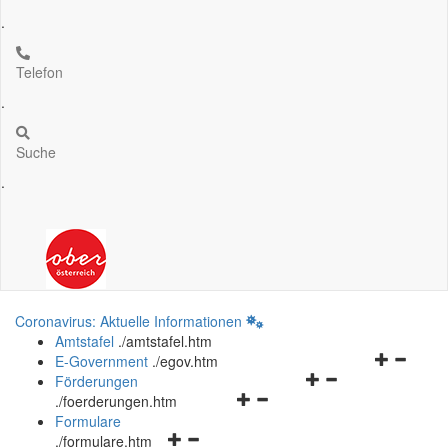
.
Telefon
.
Suche
.
Coronavirus: Aktuelle Informationen
Amtstafel
.
/amtstafel.htm
Navigation
E-Government
.
/egov.htm
Navigationsmenü
öffnen
Förderungen
Navigationsmenü
öffnen
und
.
/foerderungen.htm
öffnen
und
schließen
Formulare
Navigationsmenü
und
schließen
.
/formulare.htm