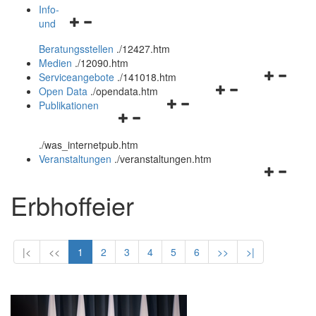
öffnen
schließen
Info-
Navigationsmenü
und
und
öffnen
schließen
Beratungsstellen
.
/12427.htm
und
Medien
.
/12090.htm
schließen
Navigation
Serviceangebote
.
/141018.htm
Navigationsmenü
öffnen
Open Data
.
/opendata.htm
Navigationsmenü
öffnen
und
Publikationen
Navigationsmenü
öffnen
und
schließen
öffnen
und
schließen
.
/was_internetpub.htm
und
schließen
Veranstaltungen
.
/veranstaltungen.htm
schließen
Navigation
öffnen
Erbhoffeier
und
schließen
|<
<<
1
2
3
4
5
6
>>
>|