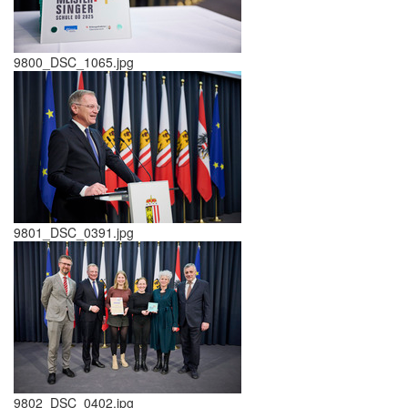
9800_DSC_1065.jpg
9801_DSC_0391.jpg
9802_DSC_0402.jpg