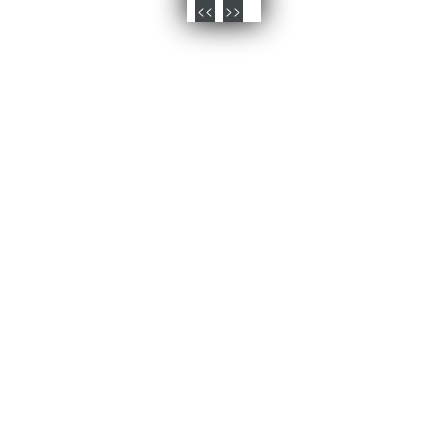
<<
>>