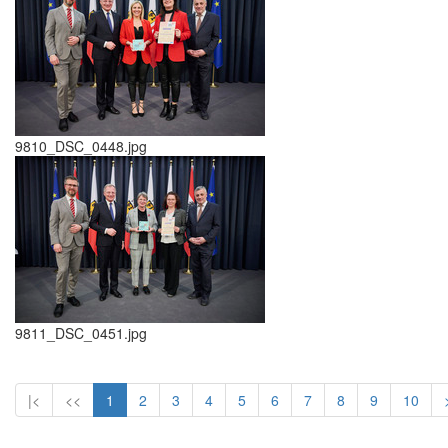
9810_DSC_0448.jpg
9811_DSC_0451.jpg
|<
<<
1
2
3
4
5
6
7
8
9
10