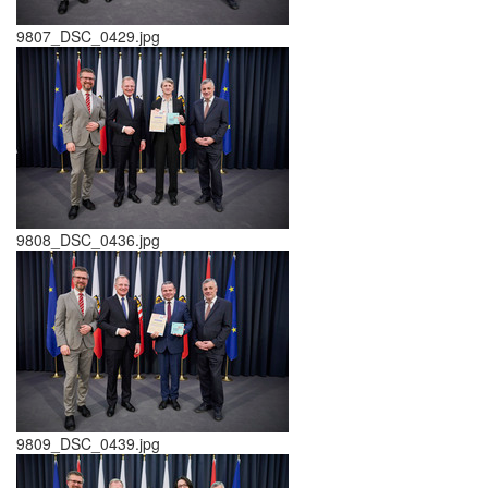
9807_DSC_0429.jpg
9808_DSC_0436.jpg
9809_DSC_0439.jpg