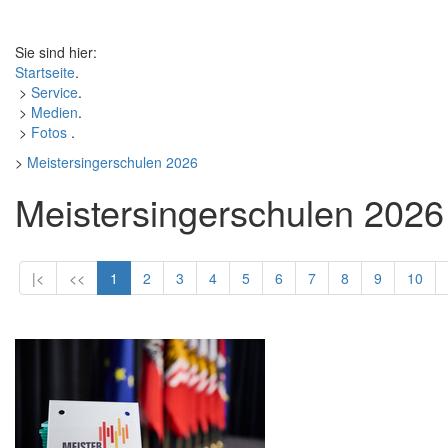
Sie sind hier:
Startseite
.
>
Service
.
>
Medien
.
>
Fotos
.
>
Meistersingerschulen 2026
Meistersingerschulen 2026
|<
<<
1
2
3
4
5
6
7
8
9
10