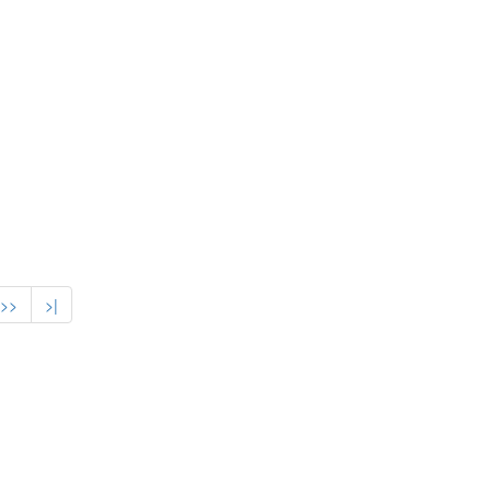
>>
>|