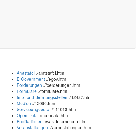
Amtstafel
.
/amtstafel.htm
E-Government
.
/egov.htm
Förderungen
.
/foerderungen.htm
Formulare
.
/formulare.htm
Info- und Beratungsstellen
.
/12427.htm
Medien
.
/12090.htm
Serviceangebote
.
/141018.htm
Open Data
.
/opendata.htm
Publikationen
.
/was_internetpub.htm
Veranstaltungen
.
/veranstaltungen.htm