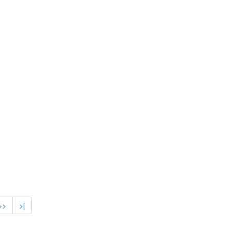
>>
>|