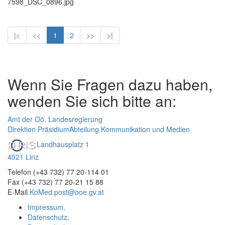
7598_DSC_0896.jpg
|<
<<
1
2
>>
>|
Wenn Sie Fragen dazu haben,
wenden Sie sich bitte an:
Amt der Oö. Landesregierung
Direktion Präsidium
Abteilung Kommunikation und Medien
Landhausplatz 1
4021 Linz
Telefon (+43 732) 77 20-114 01
Fax (+43 732) 77 20-21 15 88
E-Mail
KoMed.post@ooe.gv.at
Impressum
.
Datenschutz
.