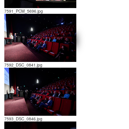
7591_PCM_5696.jpg
schließen X
<<
>>
7592_DSC_0841.jpg
7593_DSC_0846.jpg