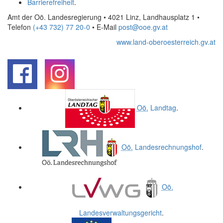
Barrierefreiheit
.
Amt der Oö. Landesregierung • 4021 Linz, Landhausplatz 1
•
Telefon
(+43 732) 77 20-0
• E-Mail
post@ooe.gv.at
www.land-oberoesterreich.gv.at
.
.
Oö.
Landtag
.
Oö.
Landesrechnungshof
.
Oö.
Landesverwaltungsgericht
.