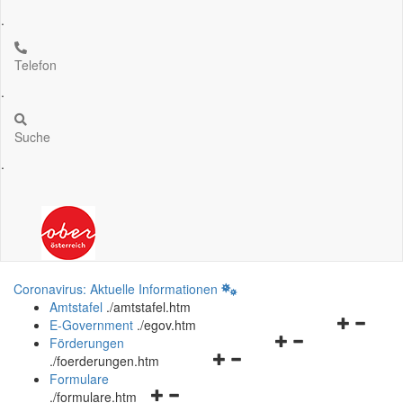
.
Telefon
.
Suche
.
Coronavirus: Aktuelle Informationen
Amtstafel
.
/amtstafel.htm
Navigation
E-Government
.
/egov.htm
Navigationsmenü
öffnen
Förderungen
Navigationsmenü
öffnen
und
.
/foerderungen.htm
öffnen
und
schließen
Formulare
Navigationsmenü
und
schließen
.
/formulare.htm