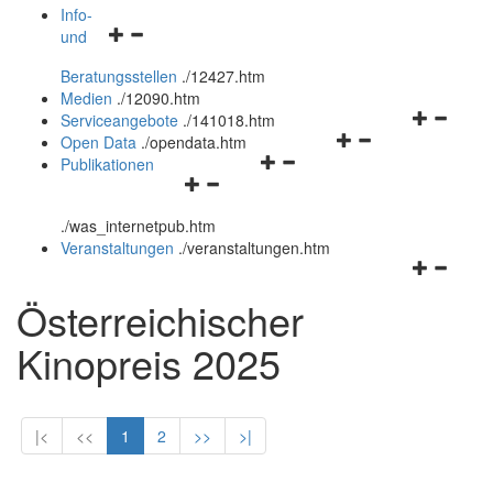
öffnen
schließen
Info-
Navigationsmenü
und
und
öffnen
schließen
Beratungsstellen
.
/12427.htm
und
Medien
.
/12090.htm
schließen
Navigation
Serviceangebote
.
/141018.htm
Navigationsmenü
öffnen
Open Data
.
/opendata.htm
Navigationsmenü
öffnen
und
Publikationen
Navigationsmenü
öffnen
und
schließen
öffnen
und
schließen
.
/was_internetpub.htm
und
schließen
Veranstaltungen
.
/veranstaltungen.htm
schließen
Navigation
öffnen
Österreichischer
und
schließen
Kinopreis 2025
|<
<<
1
2
>>
>|