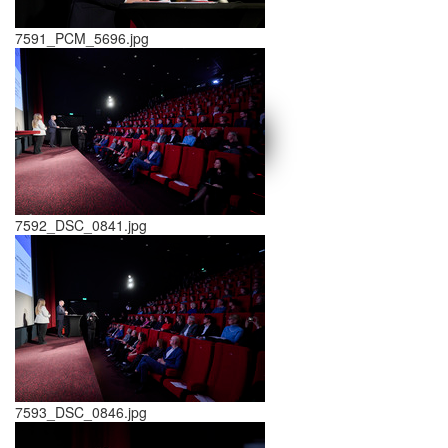
7591_PCM_5696.jpg
schließen X
<<
>>
7592_DSC_0841.jpg
7593_DSC_0846.jpg