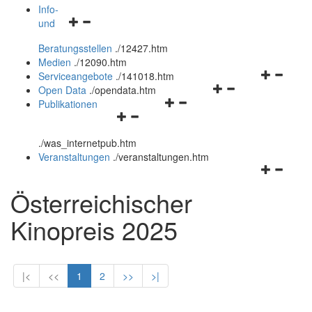
öffnen
schließen
Info-
Navigationsmenü
und
und
öffnen
schließen
Beratungsstellen
.
/12427.htm
und
Medien
.
/12090.htm
schließen
Navigation
Serviceangebote
.
/141018.htm
Navigationsmenü
öffnen
Open Data
.
/opendata.htm
Navigationsmenü
öffnen
und
Publikationen
Navigationsmenü
öffnen
und
schließen
öffnen
und
schließen
.
/was_internetpub.htm
und
schließen
Veranstaltungen
.
/veranstaltungen.htm
schließen
Navigation
öffnen
Österreichischer
und
schließen
Kinopreis 2025
|<
<<
1
2
>>
>|