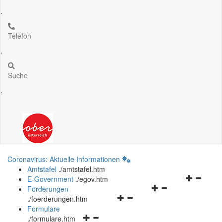
.
Telefon
.
Suche
.
Coronavirus: Aktuelle Informationen
Amtstafel
.
/amtstafel.htm
Navigation
E-Government
.
/egov.htm
Navigationsmenü
öffnen
Förderungen
Navigationsmenü
öffnen
und
.
/foerderungen.htm
öffnen
und
schließen
Formulare
Navigationsmenü
und
schließen
.
/formulare.htm