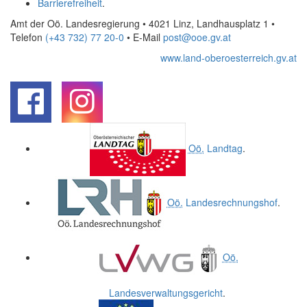
Barrierefreiheit
.
Amt der Oö. Landesregierung • 4021 Linz, Landhausplatz 1
•
Telefon
(+43 732) 77 20-0
• E-Mail
post@ooe.gv.at
www.land-oberoesterreich.gv.at
.
.
Oö.
Landtag
.
Oö.
Landesrechnungshof
.
Oö.
Landesverwaltungsgericht
.