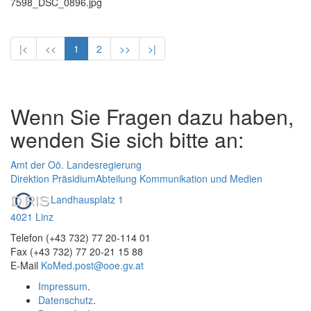
7598_DSC_0896.jpg
|<
<<
1
2
>>
>|
Wenn Sie Fragen dazu haben,
wenden Sie sich bitte an:
Amt der Oö. Landesregierung
Direktion Präsidium
Abteilung Kommunikation und Medien
Landhausplatz 1
4021 Linz
Telefon (+43 732) 77 20-114 01
Fax (+43 732) 77 20-21 15 88
E-Mail
KoMed.post@ooe.gv.at
Impressum
.
Datenschutz
.