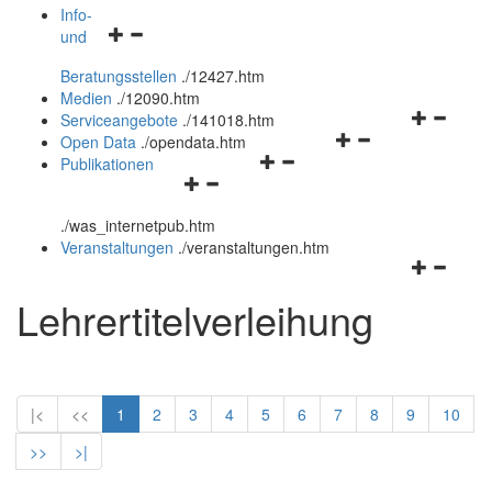
öffnen
schließen
Info-
Navigationsmenü
und
und
öffnen
schließen
Beratungsstellen
.
/12427.htm
und
Medien
.
/12090.htm
schließen
Navigation
Serviceangebote
.
/141018.htm
Navigationsmenü
öffnen
Open Data
.
/opendata.htm
Navigationsmenü
öffnen
und
Publikationen
Navigationsmenü
öffnen
und
schließen
öffnen
und
schließen
.
/was_internetpub.htm
und
schließen
Veranstaltungen
.
/veranstaltungen.htm
schließen
Navigation
öffnen
Lehrertitelverleihung
und
schließen
|<
<<
1
2
3
4
5
6
7
8
9
10
>>
>|