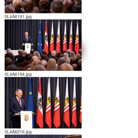
0L4A6191.jpg
schließen X
<<
>>
0L4A6194.jpg
0L4A6216.jpg