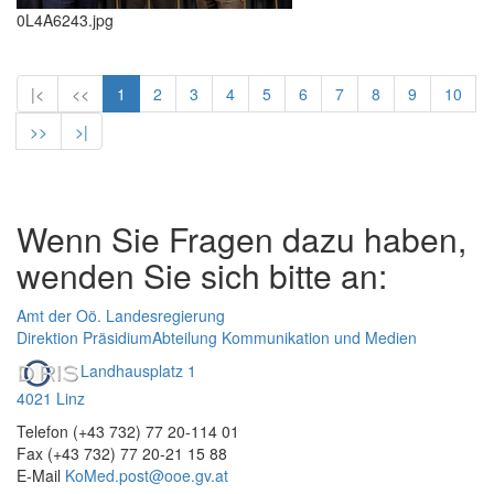
0L4A6243.jpg
|<
<<
1
2
3
4
5
6
7
8
9
10
>>
>|
Wenn Sie Fragen dazu haben,
wenden Sie sich bitte an:
Amt der Oö. Landesregierung
Direktion Präsidium
Abteilung Kommunikation und Medien
Landhausplatz 1
4021 Linz
Telefon (+43 732) 77 20-114 01
Fax (+43 732) 77 20-21 15 88
E-Mail
KoMed.post@ooe.gv.at