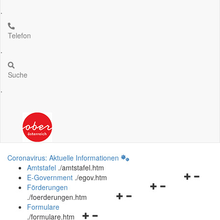
.
Telefon
.
Suche
.
Coronavirus: Aktuelle Informationen
Amtstafel
.
/amtstafel.htm
Navigation
E-Government
.
/egov.htm
Navigationsmenü
öffnen
Förderungen
Navigationsmenü
öffnen
und
.
/foerderungen.htm
öffnen
und
schließen
Formulare
Navigationsmenü
und
schließen
.
/formulare.htm