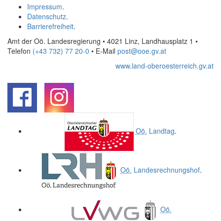
Impressum
.
Datenschutz
.
Barrierefreiheit
.
Amt der Oö. Landesregierung • 4021 Linz, Landhausplatz 1
•
Telefon
(+43 732) 77 20-0
• E-Mail
post@ooe.gv.at
www.land-oberoesterreich.gv.at
.
.
Oö.
Landtag
.
Oö.
Landesrechnungshof
.
Oö.