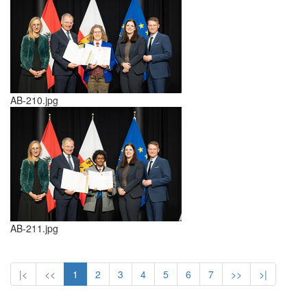
AB-210.jpg
AB-211.jpg
|<
<<
1
2
3
4
5
6
7
>>
>|