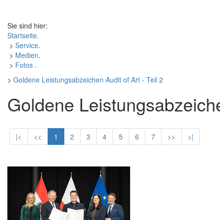
Sie sind hier:
Startseite
.
>
Service
.
>
Medien
.
>
Fotos
.
>
Goldene Leistungsabzeichen Audit of Art - Teil 2
Goldene Leistungsabzeichen
|<
<<
1
2
3
4
5
6
7
>>
>|