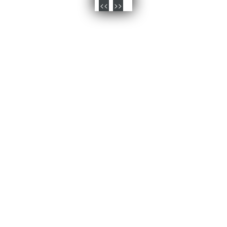
<<
>>