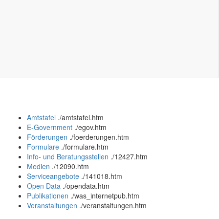
Amtstafel
.
/amtstafel.htm
E-Government
.
/egov.htm
Förderungen
.
/foerderungen.htm
Formulare
.
/formulare.htm
Info- und Beratungsstellen
.
/12427.htm
Medien
.
/12090.htm
Serviceangebote
.
/141018.htm
Open Data
.
/opendata.htm
Publikationen
.
/was_internetpub.htm
Veranstaltungen
.
/veranstaltungen.htm