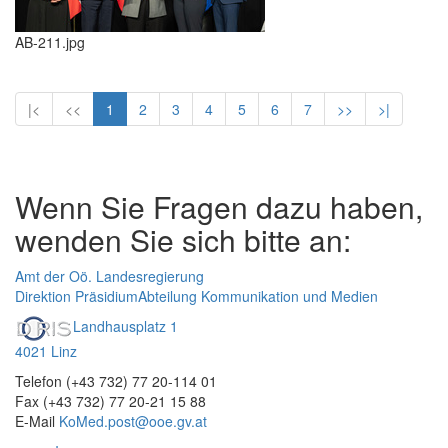
AB-211.jpg
|<
<<
1
2
3
4
5
6
7
>>
>|
Wenn Sie Fragen dazu haben,
wenden Sie sich bitte an:
Amt der Oö. Landesregierung
Direktion Präsidium
Abteilung Kommunikation und Medien
Landhausplatz 1
4021 Linz
Telefon (+43 732) 77 20-114 01
Fax (+43 732) 77 20-21 15 88
E-Mail
KoMed.post@ooe.gv.at