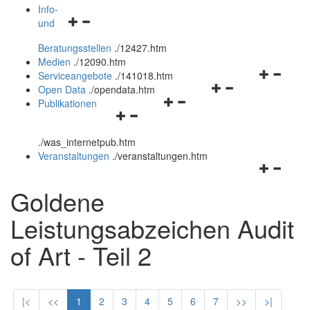
öffnen
schließen
Info-
Navigationsmenü
und
und
öffnen
schließen
Beratungsstellen
.
/12427.htm
und
Medien
.
/12090.htm
schließen
Navigation
Serviceangebote
.
/141018.htm
Navigationsmenü
öffnen
Open Data
.
/opendata.htm
Navigationsmenü
öffnen
und
Publikationen
Navigationsmenü
öffnen
und
schließen
öffnen
und
schließen
.
/was_internetpub.htm
und
schließen
Veranstaltungen
.
/veranstaltungen.htm
schließen
Navigation
öffnen
Goldene
und
schließen
Leistungsabzeichen Audit
of Art - Teil 2
|<
<<
1
2
3
4
5
6
7
>>
>|