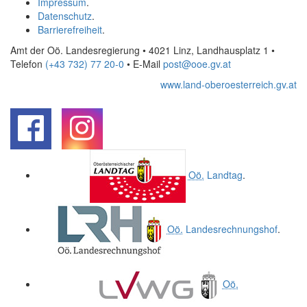
Impressum
.
Datenschutz
.
Barrierefreiheit
.
Amt der Oö. Landesregierung • 4021 Linz, Landhausplatz 1
•
Telefon
(+43 732) 77 20-0
• E-Mail
post@ooe.gv.at
www.land-oberoesterreich.gv.at
.
.
Oö.
Landtag
.
Oö.
Landesrechnungshof
.
Oö.