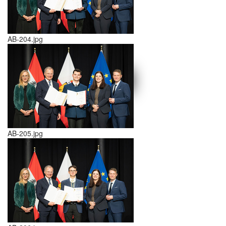
AB-204.jpg
schließen X
<<
>>
AB-205.jpg