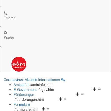
.
Telefon
.
Suche
.
Coronavirus: Aktuelle Informationen
Amtstafel
.
/amtstafel.htm
Navigation
E-Government
.
/egov.htm
Navigationsmenü
öffnen
Förderungen
Navigationsmenü
öffnen
und
.
/foerderungen.htm
öffnen
und
schließen
Formulare
Navigationsmenü
und
schließen
.
/formulare.htm