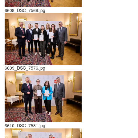
6608_DSC_7569.jpg
6609_DSC_7576.jpg
6610_DSC_7581.jpg