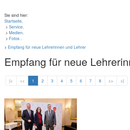
Sie sind hier:
Startseite
.
>
Service
.
>
Medien
.
>
Fotos
.
>
Empfang für neue Lehrerinnen und Lehrer
Empfang für neue Lehrerin
|<
<<
1
2
3
4
5
6
7
8
>>
>|