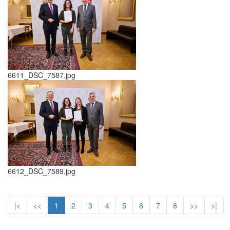
6611_DSC_7587.jpg
6612_DSC_7589.jpg
|<
<<
1
2
3
4
5
6
7
8
>>
>|