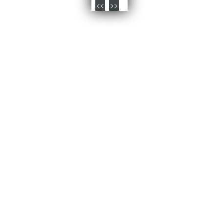
<<
>>