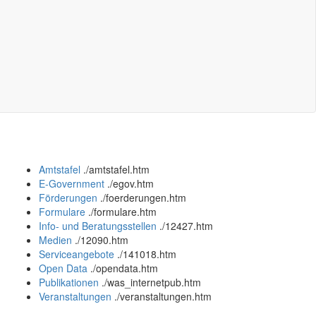
Amtstafel
.
/amtstafel.htm
E-Government
.
/egov.htm
Förderungen
.
/foerderungen.htm
Formulare
.
/formulare.htm
Info- und Beratungsstellen
.
/12427.htm
Medien
.
/12090.htm
Serviceangebote
.
/141018.htm
Open Data
.
/opendata.htm
Publikationen
.
/was_internetpub.htm
Veranstaltungen
.
/veranstaltungen.htm