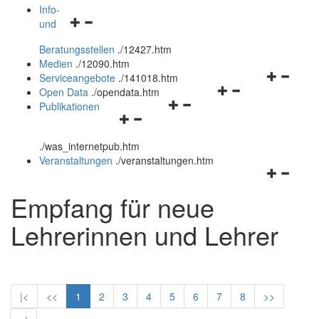
öffnen
schließen
Info-
Navigationsmenü
und
und
öffnen
schließen
Beratungsstellen
.
/12427.htm
und
Medien
.
/12090.htm
schließen
Navigation
Serviceangebote
.
/141018.htm
Navigationsmenü
öffnen
Open Data
.
/opendata.htm
Navigationsmenü
öffnen
und
Publikationen
Navigationsmenü
öffnen
und
schließen
öffnen
und
schließen
.
/was_internetpub.htm
und
schließen
Veranstaltungen
.
/veranstaltungen.htm
schließen
Navigation
öffnen
Empfang für neue
und
schließen
Lehrerinnen und Lehrer
|<
<<
1
2
3
4
5
6
7
8
>>