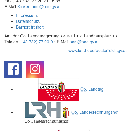
Fax (+43 732) 77 20-21 15 88
E-Mail
KoMed.post@ooe.gv.at
Impressum
.
Datenschutz
.
Barrierefreiheit
.
Amt der Oö. Landesregierung • 4021 Linz, Landhausplatz 1
•
Telefon
(+43 732) 77 20-0
• E-Mail
post@ooe.gv.at
www.land-oberoesterreich.gv.at
.
.
Oö.
Landtag
.
Oö.
Landesrechnungshof
.