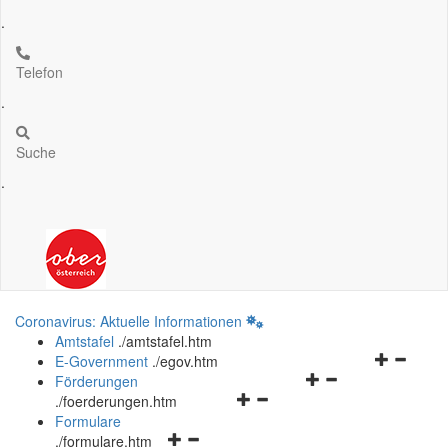
.
Telefon
.
Suche
.
Coronavirus: Aktuelle Informationen
Amtstafel
.
/amtstafel.htm
Navigation
E-Government
.
/egov.htm
Navigationsmenü
öffnen
Förderungen
Navigationsmenü
öffnen
und
.
/foerderungen.htm
öffnen
und
schließen
Formulare
Navigationsmenü
und
schließen
.
/formulare.htm