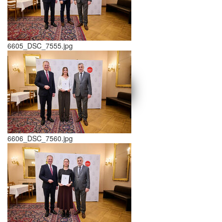
6605_DSC_7555.jpg
schließen X
<<
>>
6606_DSC_7560.jpg