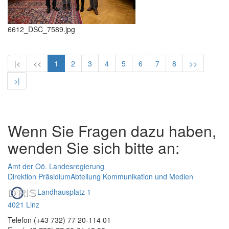
6612_DSC_7589.jpg
|<
<<
1
2
3
4
5
6
7
8
>>
>|
Wenn Sie Fragen dazu haben,
wenden Sie sich bitte an:
Amt der Oö. Landesregierung
Direktion Präsidium
Abteilung Kommunikation und Medien
Landhausplatz 1
4021 Linz
Telefon (+43 732) 77 20-114 01