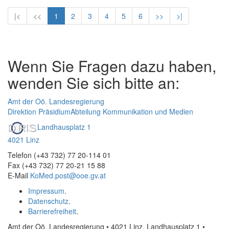
|<
<<
1
2
3
4
5
6
>>
>|
Wenn Sie Fragen dazu haben,
wenden Sie sich bitte an:
Amt der Oö. Landesregierung
Direktion Präsidium
Abteilung Kommunikation und Medien
Landhausplatz 1
4021 Linz
Telefon (+43 732) 77 20-114 01
Fax (+43 732) 77 20-21 15 88
E-Mail
KoMed.post@ooe.gv.at
Impressum
.
Datenschutz
.
Barrierefreiheit
.
Amt der Oö. Landesregierung • 4021 Linz, Landhausplatz 1
•