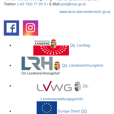
Telefon
(+43 732) 77 20-0
• E-Mail
post@ooe.gv.at
www.land-oberoesterreich.gv.at
.
.
Oö.
Landtag
.
Oö.
Landesrechnungshof
.
Oö.
Landesverwaltungsgericht
.
Europe Direct
OÖ
.