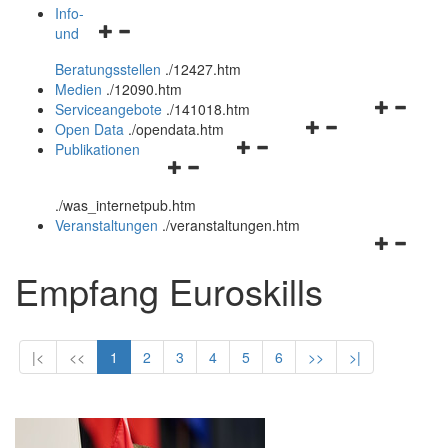
öffnen
schließen
Info-
Navigationsmenü
und
und
öffnen
schließen
Beratungsstellen
.
/12427.htm
und
Medien
.
/12090.htm
schließen
Navigation
Serviceangebote
.
/141018.htm
Navigationsmenü
öffnen
Open Data
.
/opendata.htm
Navigationsmenü
öffnen
und
Publikationen
Navigationsmenü
öffnen
und
schließen
öffnen
und
schließen
.
/was_internetpub.htm
und
schließen
Veranstaltungen
.
/veranstaltungen.htm
schließen
Navigation
öffnen
Empfang Euroskills
und
schließen
|<
<<
1
2
3
4
5
6
>>
>|