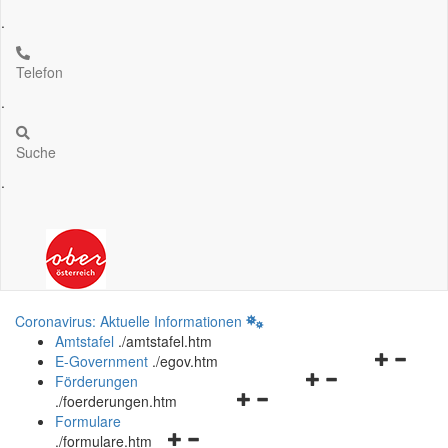
.
Telefon
.
Suche
.
Coronavirus: Aktuelle Informationen
Amtstafel
.
/amtstafel.htm
Navigation
E-Government
.
/egov.htm
Navigationsmenü
öffnen
Förderungen
Navigationsmenü
öffnen
und
.
/foerderungen.htm
öffnen
und
schließen
Formulare
Navigationsmenü
und
schließen
.
/formulare.htm