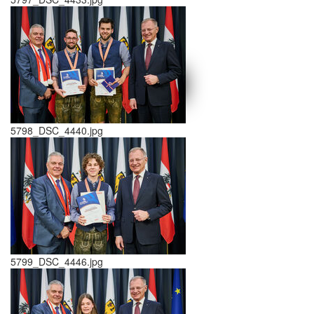
schließen X
<<
>>
5798_DSC_4440.jpg
5799_DSC_4446.jpg