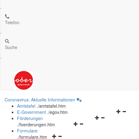
.
Telefon
.
Suche
.
Coronavirus: Aktuelle Informationen
Amtstafel
.
/amtstafel.htm
Navigation
E-Government
.
/egov.htm
Navigationsmenü
öffnen
Förderungen
Navigationsmenü
öffnen
und
.
/foerderungen.htm
öffnen
und
schließen
Formulare
Navigationsmenü
und
schließen
.
/formulare.htm