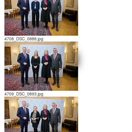
4708_DSC_0888.jpg
schließen X
<<
>>
4709_DSC_0893.jpg