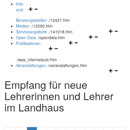
öffnen
schließen
Info-
Navigationsmenü
und
und
öffnen
schließen
Beratungsstellen
.
/12427.htm
und
Medien
.
/12090.htm
schließen
Navigation
Serviceangebote
.
/141018.htm
Navigationsmenü
öffnen
Open Data
.
/opendata.htm
Navigationsmenü
öffnen
und
Publikationen
Navigationsmenü
öffnen
und
schließen
öffnen
und
schließen
.
/was_internetpub.htm
und
schließen
Veranstaltungen
.
/veranstaltungen.htm
schließen
Navigation
öffnen
Empfang für neue
und
schließen
Lehrerinnen und Lehrer
im Landhaus