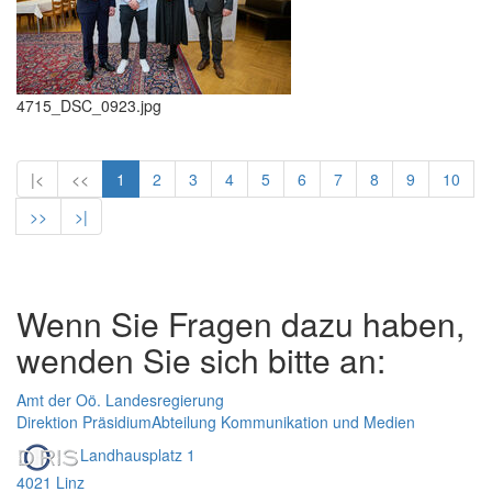
4715_DSC_0923.jpg
|<
<<
1
2
3
4
5
6
7
8
9
10
>>
>|
Wenn Sie Fragen dazu haben,
wenden Sie sich bitte an:
Amt der Oö. Landesregierung
Direktion Präsidium
Abteilung Kommunikation und Medien
Landhausplatz 1
4021 Linz