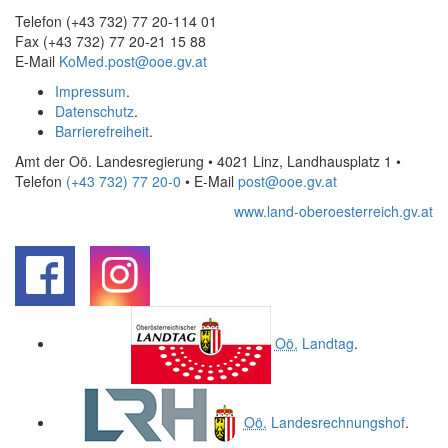
Telefon (+43 732) 77 20-114 01
Fax (+43 732) 77 20-21 15 88
E-Mail
KoMed.post@ooe.gv.at
Impressum
.
Datenschutz
.
Barrierefreiheit
.
Amt der Oö. Landesregierung • 4021 Linz, Landhausplatz 1
•
Telefon
(+43 732) 77 20-0
• E-Mail
post@ooe.gv.at
www.land-oberoesterreich.gv.at
.
.
Oö.
Landtag
.
Oö.
Landesrechnungshof
.