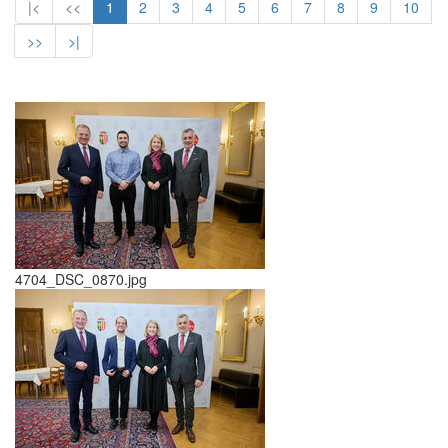
|<
<<
1
2
3
4
5
6
7
8
9
10
>>
>|
4704_DSC_0870.jpg