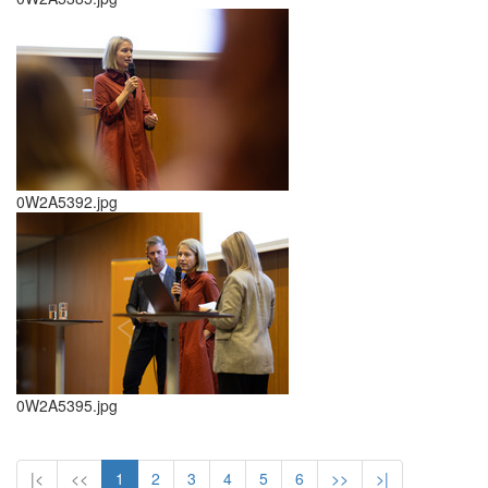
0W2A5392.jpg
0W2A5395.jpg
|<
<<
1
2
3
4
5
6
>>
>|