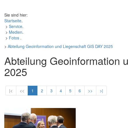
Sie sind hier:
Startseite
.
>
Service
.
>
Medien
.
>
Fotos
.
>
Abteilung Geoinformation und Liegenschaft GIS DAY 2025
Abteilung Geoinformation 
2025
|<
<<
1
2
3
4
5
6
>>
>|