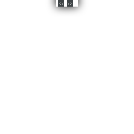
<<
>>