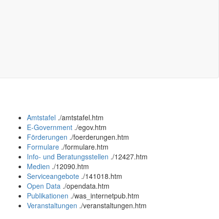
Amtstafel
.
/amtstafel.htm
E-Government
.
/egov.htm
Förderungen
.
/foerderungen.htm
Formulare
.
/formulare.htm
Info- und Beratungsstellen
.
/12427.htm
Medien
.
/12090.htm
Serviceangebote
.
/141018.htm
Open Data
.
/opendata.htm
Publikationen
.
/was_internetpub.htm
Veranstaltungen
.
/veranstaltungen.htm