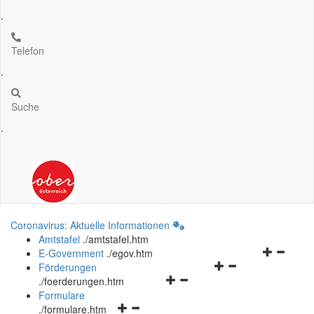
.
Telefon
.
Suche
.
Coronavirus: Aktuelle Informationen
Amtstafel
.
/amtstafel.htm
Navigation
E-Government
.
/egov.htm
Navigationsmenü
öffnen
Förderungen
Navigationsmenü
öffnen
und
.
/foerderungen.htm
öffnen
und
schließen
Formulare
Navigationsmenü
und
schließen
.
/formulare.htm