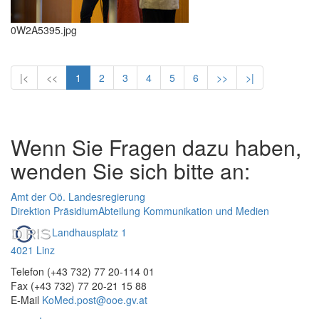
0W2A5395.jpg
|<
<<
1
2
3
4
5
6
>>
>|
Wenn Sie Fragen dazu haben,
wenden Sie sich bitte an:
Amt der Oö. Landesregierung
Direktion Präsidium
Abteilung Kommunikation und Medien
Landhausplatz 1
4021 Linz
Telefon (+43 732) 77 20-114 01
Fax (+43 732) 77 20-21 15 88
E-Mail
KoMed.post@ooe.gv.at