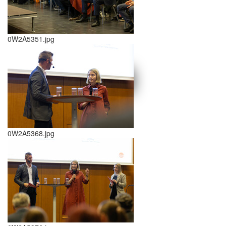
0W2A5351.jpg
schließen X
<<
>>
0W2A5368.jpg