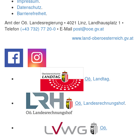
Impressum
.
Datenschutz
.
Barrierefreiheit
.
Amt der Oö. Landesregierung • 4021 Linz, Landhausplatz 1
•
Telefon
(+43 732) 77 20-0
• E-Mail
post@ooe.gv.at
www.land-oberoesterreich.gv.at
.
.
Oö.
Landtag
.
Oö.
Landesrechnungshof
.
Oö.