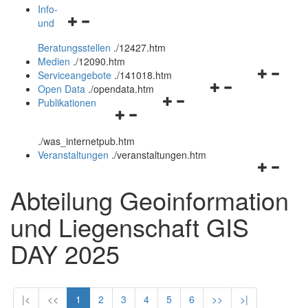
öffnen
schließen
Info-
Navigationsmenü
und
und
öffnen
schließen
Beratungsstellen
.
/12427.htm
und
Medien
.
/12090.htm
schließen
Navigation
Serviceangebote
.
/141018.htm
Navigationsmenü
öffnen
Open Data
.
/opendata.htm
Navigationsmenü
öffnen
und
Publikationen
Navigationsmenü
öffnen
und
schließen
öffnen
und
schließen
.
/was_internetpub.htm
und
schließen
Veranstaltungen
.
/veranstaltungen.htm
schließen
Navigation
öffnen
Abteilung Geoinformation
und
schließen
und Liegenschaft GIS
DAY 2025
|<
<<
1
2
3
4
5
6
>>
>|