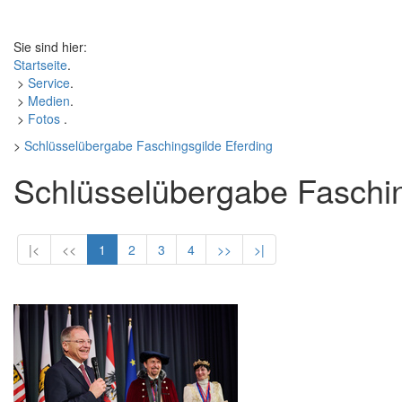
Sie sind hier:
Startseite
.
>
Service
.
>
Medien
.
>
Fotos
.
>
Schlüsselübergabe Faschingsgilde Eferding
Schlüsselübergabe Faschin
|<
<<
1
2
3
4
>>
>|