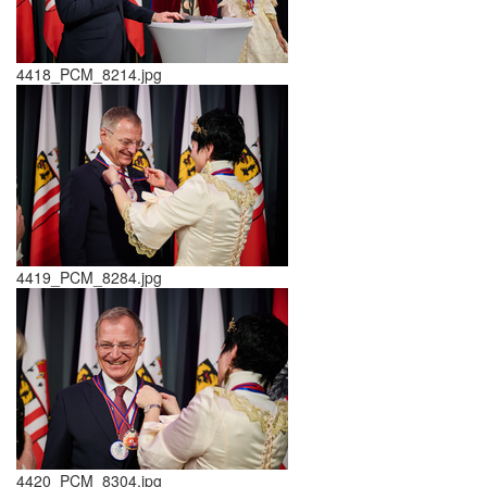
4418_PCM_8214.jpg
4419_PCM_8284.jpg
4420_PCM_8304.jpg