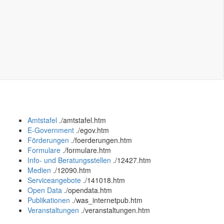
Amtstafel
.
/amtstafel.htm
E-Government
.
/egov.htm
Förderungen
.
/foerderungen.htm
Formulare
.
/formulare.htm
Info- und Beratungsstellen
.
/12427.htm
Medien
.
/12090.htm
Serviceangebote
.
/141018.htm
Open Data
.
/opendata.htm
Publikationen
.
/was_internetpub.htm
Veranstaltungen
.
/veranstaltungen.htm