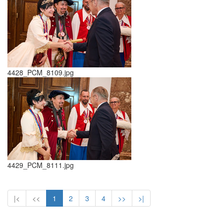
4428_PCM_8109.jpg
4429_PCM_8111.jpg
|<
<<
1
2
3
4
>>
>|