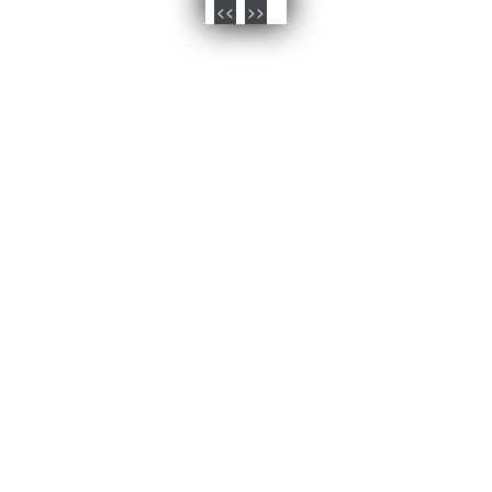
<<
>>