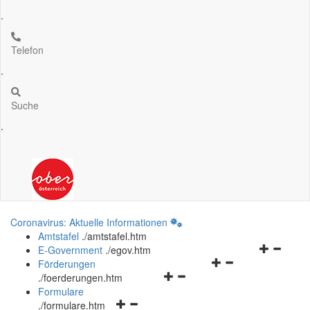
.
Telefon
.
Suche
.
Coronavirus: Aktuelle Informationen
Amtstafel
.
/amtstafel.htm
Navigation
E-Government
.
/egov.htm
Navigationsmenü
öffnen
Förderungen
Navigationsmenü
öffnen
und
.
/foerderungen.htm
öffnen
und
schließen
Formulare
Navigationsmenü
und
schließen
.
/formulare.htm