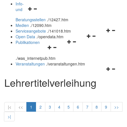
öffnen
schließen
Info-
Navigationsmenü
und
und
öffnen
schließen
Beratungsstellen
.
/12427.htm
und
Medien
.
/12090.htm
schließen
Navigation
Serviceangebote
.
/141018.htm
Navigationsmenü
öffnen
Open Data
.
/opendata.htm
Navigationsmenü
öffnen
und
Publikationen
Navigationsmenü
öffnen
und
schließen
öffnen
und
schließen
.
/was_internetpub.htm
und
schließen
Veranstaltungen
.
/veranstaltungen.htm
schließen
Navigation
öffnen
Lehrertitelverleihung
und
schließen
|<
<<
1
2
3
4
5
6
7
8
9
>>
>|