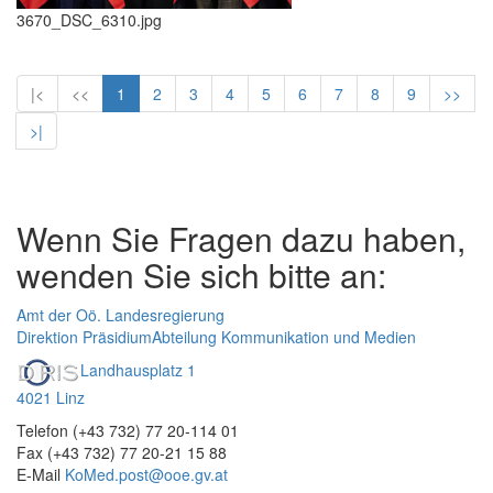
3670_DSC_6310.jpg
|<
<<
1
2
3
4
5
6
7
8
9
>>
>|
Wenn Sie Fragen dazu haben,
wenden Sie sich bitte an:
Amt der Oö. Landesregierung
Direktion Präsidium
Abteilung Kommunikation und Medien
Landhausplatz 1
4021 Linz
Telefon (+43 732) 77 20-114 01
Fax (+43 732) 77 20-21 15 88
E-Mail
KoMed.post@ooe.gv.at