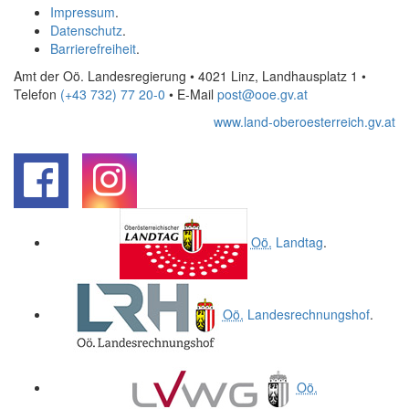
Impressum
.
Datenschutz
.
Barrierefreiheit
.
Amt der Oö. Landesregierung • 4021 Linz, Landhausplatz 1
•
Telefon
(+43 732) 77 20-0
• E-Mail
post@ooe.gv.at
www.land-oberoesterreich.gv.at
.
.
Oö.
Landtag
.
Oö.
Landesrechnungshof
.
Oö.