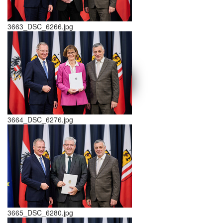
3663_DSC_6266.jpg
schließen X
<<
>>
3664_DSC_6276.jpg
3665_DSC_6280.jpg