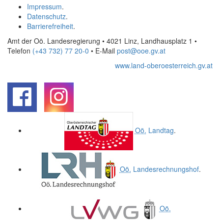
Impressum
.
Datenschutz
.
Barrierefreiheit
.
Amt der Oö. Landesregierung • 4021 Linz, Landhausplatz 1
•
Telefon
(+43 732) 77 20-0
• E-Mail
post@ooe.gv.at
www.land-oberoesterreich.gv.at
.
.
Oö.
Landtag
.
Oö.
Landesrechnungshof
.
Oö.