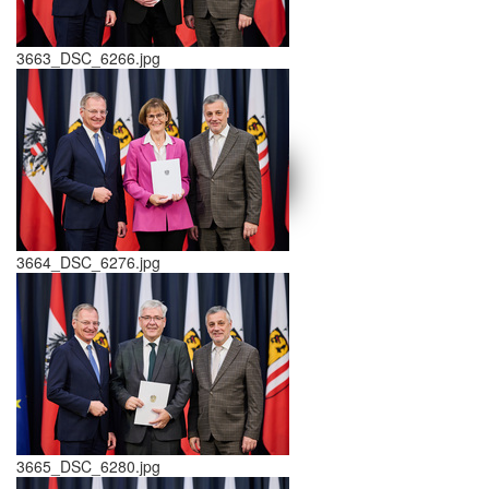
3663_DSC_6266.jpg
schließen X
<<
>>
3664_DSC_6276.jpg
3665_DSC_6280.jpg