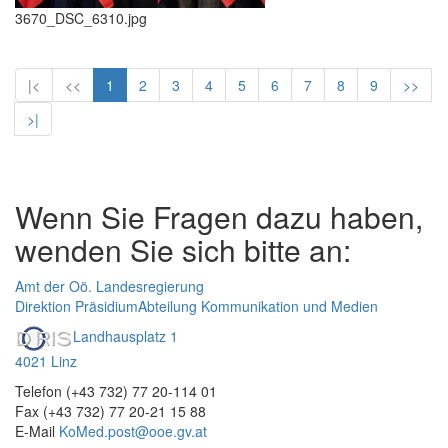
3670_DSC_6310.jpg
|<
<<
1
2
3
4
5
6
7
8
9
>>
>|
Wenn Sie Fragen dazu haben,
wenden Sie sich bitte an:
Amt der Oö. Landesregierung
Direktion Präsidium
Abteilung Kommunikation und Medien
Landhausplatz 1
4021 Linz
Telefon (+43 732) 77 20-114 01
Fax (+43 732) 77 20-21 15 88
E-Mail
KoMed.post@ooe.gv.at