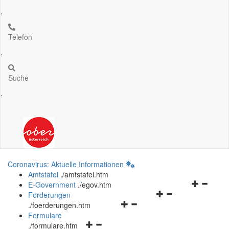
.
Telefon
.
Suche
.
Coronavirus: Aktuelle Informationen
Amtstafel
.
/amtstafel.htm
Navigation
E-Government
.
/egov.htm
Navigationsmenü
öffnen
Förderungen
Navigationsmenü
öffnen
und
.
/foerderungen.htm
öffnen
und
schließen
Formulare
Navigationsmenü
und
schließen
.
/formulare.htm