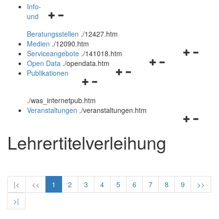
öffnen
schließen
Info-
Navigationsmenü
und
und
öffnen
schließen
Beratungsstellen
.
/12427.htm
und
Medien
.
/12090.htm
schließen
Navigation
Serviceangebote
.
/141018.htm
Navigationsmenü
öffnen
Open Data
.
/opendata.htm
Navigationsmenü
öffnen
und
Publikationen
Navigationsmenü
öffnen
und
schließen
öffnen
und
schließen
.
/was_internetpub.htm
und
schließen
Veranstaltungen
.
/veranstaltungen.htm
schließen
Navigation
öffnen
Lehrertitelverleihung
und
schließen
|<
<<
1
2
3
4
5
6
7
8
9
>>
>|