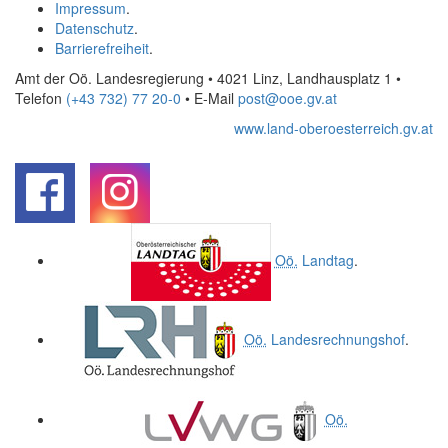
Impressum
.
Datenschutz
.
Barrierefreiheit
.
Amt der Oö. Landesregierung • 4021 Linz, Landhausplatz 1
•
Telefon
(+43 732) 77 20-0
• E-Mail
post@ooe.gv.at
www.land-oberoesterreich.gv.at
.
.
Oö.
Landtag
.
Oö.
Landesrechnungshof
.
Oö.