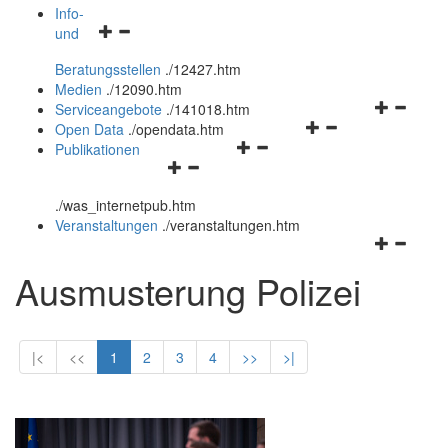
öffnen
schließen
Info-
Navigationsmenü
und
und
öffnen
schließen
Beratungsstellen
.
/12427.htm
und
Medien
.
/12090.htm
schließen
Navigation
Serviceangebote
.
/141018.htm
Navigationsmenü
öffnen
Open Data
.
/opendata.htm
Navigationsmenü
öffnen
und
Publikationen
Navigationsmenü
öffnen
und
schließen
öffnen
und
schließen
.
/was_internetpub.htm
und
schließen
Veranstaltungen
.
/veranstaltungen.htm
schließen
Navigation
öffnen
Ausmusterung Polizei
und
schließen
|<
<<
1
2
3
4
>>
>|