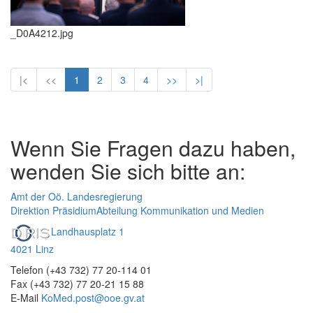
_D0A4212.jpg
|<
<<
1
2
3
4
>>
>|
Wenn Sie Fragen dazu haben,
wenden Sie sich bitte an:
Amt der Oö. Landesregierung
Direktion Präsidium
Abteilung Kommunikation und Medien
Landhausplatz 1
4021 Linz
Telefon (+43 732) 77 20-114 01
Fax (+43 732) 77 20-21 15 88
E-Mail
KoMed.post@ooe.gv.at