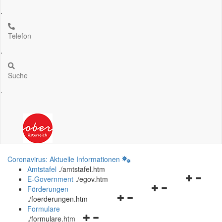
.
Telefon
.
Suche
.
Coronavirus: Aktuelle Informationen
Amtstafel
.
/amtstafel.htm
Navigation
E-Government
.
/egov.htm
Navigationsmenü
öffnen
Förderungen
Navigationsmenü
öffnen
und
.
/foerderungen.htm
öffnen
und
schließen
Formulare
Navigationsmenü
und
schließen
.
/formulare.htm