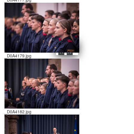
schließen X
<<
>>
_D0A4179.jpg
_D0A4182.jpg